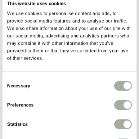
This website uses cookies
Overige
We use cookies to personalise content and ads, to
Populaire merken:
provide social media features and to analyse our traffic.
Wolf Wellness
Natura Wild
We also share information about your use of our site with
Trixie
our social media, advertising and analytics partners who
Carnis
may combine it with other information that you’ve
Denkadog
Natyka
provided to them or that they’ve collected from your use
of their services.
Iedere week
prijsverlagingen!
Consent
Weekacties!
Necessary
Selection
Kat
Preferences
Kat
Subcategorieën:
Statistics
Droogvoer
Snacks