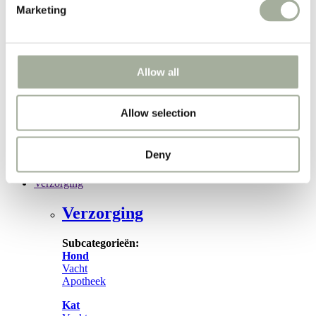
Speelgoed
Marketing
Overige
Populaire merken:
Natura Wild
Vitakraft
Allow all
Trixie
Iedere week
Allow selection
prijsverlagingen!
Weekacties!
Deny
Verzorging
Verzorging
Subcategorieën:
Hond
Vacht
Apotheek
Kat