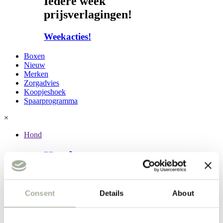
Iedere week
prijsverlagingen!
Weekacties!
Boxen
Nieuw
Merken
Zorgadvies
Koopjeshoek
Spaarprogramma
×
Hond
Hond
Subcategorieën:
Droogvoer
Consent
Details
About
Snacks
Halsbanden, riemen & tuigen
Speelgoed
Jachtsport