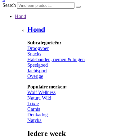
Search
Hond
Hond
Subcategorieën:
Droogvoer
Snacks
Halsbanden, riemen & tuigen
Speelgoed
Jachtsport
Overige
Populaire merken:
Wolf Wellness
Natura Wild
Trixie
Carnis
Denkadog
Natyka
Iedere week