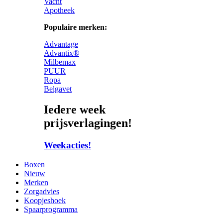
Vacht
Apotheek
Populaire merken:
Advantage
Advantix®
Milbemax
PUUR
Ropa
Belgavet
Iedere week
prijsverlagingen!
Weekacties!
Boxen
Nieuw
Merken
Zorgadvies
Koopjeshoek
Spaarprogramma