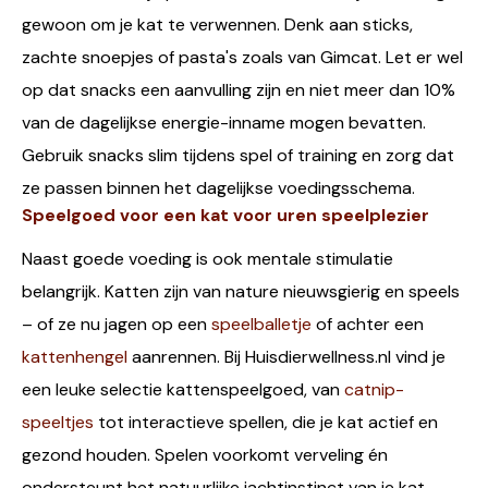
gewoon om je kat te verwennen. Denk aan sticks,
zachte snoepjes of pasta's zoals van Gimcat. Let er wel
op dat snacks een aanvulling zijn en niet meer dan 10%
van de dagelijkse energie-inname mogen bevatten.
Gebruik snacks slim tijdens spel of training en zorg dat
ze passen binnen het dagelijkse voedingsschema.
Speelgoed voor een kat voor uren speelplezier
Naast goede voeding is ook mentale stimulatie
belangrijk. Katten zijn van nature nieuwsgierig en speels
– of ze nu jagen op een
speelballetje
of achter een
kattenhengel
aanrennen. Bij Huisdierwellness.nl vind je
een leuke selectie kattenspeelgoed, van
catnip-
speeltjes
tot interactieve spellen, die je kat actief en
gezond houden. Spelen voorkomt verveling én
ondersteunt het natuurlijke jachtinstinct van je kat.