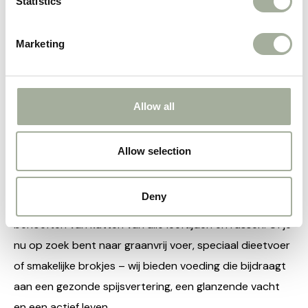
Statistics
Kauwtabletten Kat
175ml
€
29,95
€
4,95
incl. btw
incl. btw
Marketing
Allow all
1
2
3
4
5
6
7
→
Kattenvoer
Allow selection
Een gezonde kat begint bij de juiste voeding. Bij
Huisdierwellness.nl vind je een zorgvuldig geselecteerd
Deny
assortiment hoogwaardig kattenvoer, afgestemd op de
behoeften van katten van alle leeftijden en rassen. Of je
nu op zoek bent naar graanvrij voer, speciaal dieetvoer
of smakelijke brokjes – wij bieden voeding die bijdraagt
aan een gezonde spijsvertering, een glanzende vacht
en een actief leven.