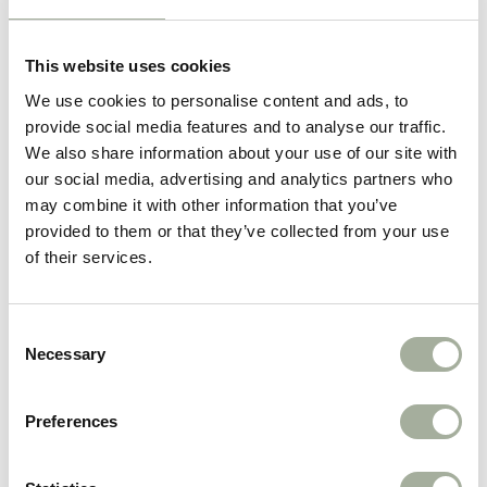
This website uses cookies
We use cookies to personalise content and ads, to
Pluche Rups met Bel en
Catnip Muis met Veren
Verenstaart
– 2 Stuks
provide social media features and to analyse our traffic.
We also share information about your use of our site with
€
4,95
€
4,95
incl. btw
incl. btw
our social media, advertising and analytics partners who
may combine it with other information that you’ve
provided to them or that they’ve collected from your use
of their services.
Consent
Necessary
Selection
Preferences
AdTab Vlooien en Teken
Catnip Speel Spray –