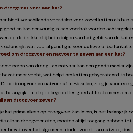
 droogvoer voor een kat?
er biedt verschillende voordelen voor zowel katten als hun ei
lang goed en kan eenvoudig in een voerbak worden achtergelat
wen op de brokken bij het reinigen van het gebit van de kat 
k calorierijk, wat vooral gunstig is voor actieve of buitenkatt
 goed om droogvoer en natvoer te geven aan een kat?
 combineren van droog- en natvoer kan een goede manier zijn 
 bevat meer vocht, wat helpt om katten gehydrateerd te houd
. Door droogvoer en natvoer af te wisselen, zorg je voor een g
t is belangrijk om de portiegroottes goed af te stemmen om o
 alleen droogvoer geven?
je kat prima alleen op droogvoer kan leven, is het belangrij
die alleen droogvoer eten, moeten altijd toegang hebben tot
er bevat over het algemeen minder vocht dan natvoer, dus het 