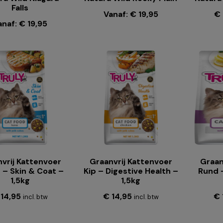
Falls
Vanaf:
€
19,95
€
anaf:
€
19,95
vrij Kattenvoer
Graanvrij Kattenvoer
Graan
n – Skin & Coat –
Kip – Digestive Health –
Rund –
1,5kg
1,5kg
14,95
€
14,95
€
incl. btw
incl. btw