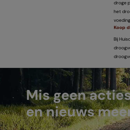
droge p
het dro
voeding
Koop dr
Bij Hui
droogvoe
droogvoe
Mis geen actie
en nieuws meer