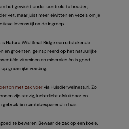
 om het gewicht onder controle te houden,
r vet, maar juist meer eiwitten en vezels om je
tieve levensstijl na de ingreep.
 is Natura Wild Small Ridge een uitstekende
n en groenten, geïnspireerd op het natuurlijke
t essentiële vitaminen en mineralen én is goed
op graanrijke voeding.
oerton met zak voer
via Huisdierwellness.nl. Zo
onnen zijn stevig, luchtdicht afsluitbaar en
in gebruik én ruimtebesparend in huis.
 goed te bewaren. Bewaar de zak op een koele,