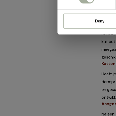
het alg
maaltij
belangr
Deny
Hoelan
Hoelang
kat eet
meegaan
geschik
Katten
Heeft j
darmpro
en gese
ontwik
Aangep
Na een 