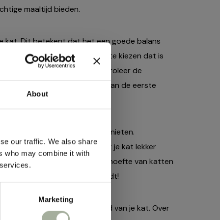
htige maaltijd bieden.
 kat. Dit betekent dat het een goede balans
ten. Het is belangrijk om voer te kiezen dat is
eidsproblemen van je kat. Controleer de
aan, bevat. Vlees zou altijd een van de eerste
About
ties en
r!
je je kat elke maaltijd laten genieten.
se our traffic. We also share
t je altijd iets kunt vinden dat je kat lekker
ers who may combine it with
zijn, wat de natuurlijke kauwbehoefte van katten
 services.
sbrief
 wat jouw kat het lekkerst vindt!
Marketing
iviteitsniveau en de gezondheid van je kat. Over