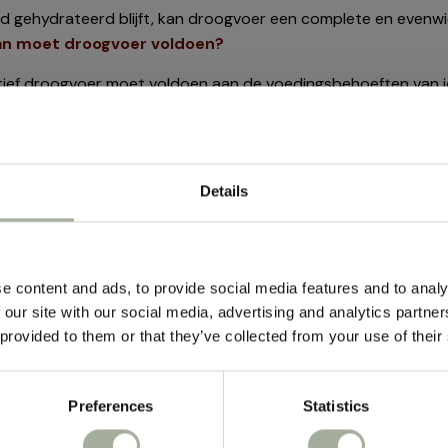
d gehydrateerd blijft, kan droogvoer een complete en evenwic
n moet droogvoer voldoen?
tief droogvoer moet voldoen aan de voedingsbehoeften van je
itten, vetten, koolhydraten, vitaminen en mineralen moet bevat
md op de leeftijd, het activiteitsniveau en eventuele gezondh
ëntenlijst en vermijd voer dat veel vulstoffen, zoals maïs of gr
Details
Mis geen ac
ënten moeten zijn voor een hoog eiwitgehalte.
ke brokken!
nieuws mee
kunnen soms kieskeurig zijn, maar met het juiste droogvoer kun 
e content and ads, to provide social media features and to analy
r komt in verschillende smaken zoals kip, vis, lam of rund, zoda
 our site with our social media, advertising and analytics partn
Sommige brokken zijn speciaal ontworpen om extra krokant te 
 provided to them or that they’ve collected from your use of their
Meld je aan voor de nieuw
gt. Probeer verschillende smaken en texturen om te ontdekken
ak geef je een kat droogvoer per dag?
Preferences
Statistics
k je een kat droogvoer geeft, hangt af van de leeftijd, het act