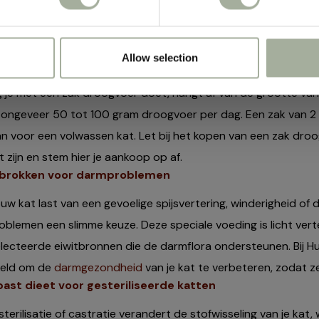
emeen kun je een kat twee tot drie keer per dag voeden. Vol
den per dag, terwijl kittens vaker kleinere porties nodig hebb
ijk om de aanbevolen hoeveelheden op de verpakking te vol
Allow selection
g kan je met een zak droogvoer doen?
 je met een zak droogvoer doet, hangt af van de grootte van 
 ongeveer 50 tot 100 gram droogvoer per dag. Een zak van 2 
 voor een volwassen kat. Let bij het kopen van een zak droo
t zijn en stem hier je aankoop op af.
brokken voor darmproblemen
ouw kat last van een gevoelige spijsvertering, winderigheid of
blemen een slimme keuze. Deze speciale voeding is licht vert
lecteerde eiwitbronnen die de darmflora ondersteunen. Bij Huis
keld om de
darmgezondheid
van je kat te verbeteren, zodat ze
ast dieet voor gesteriliseerde katten
sterilisatie of castratie verandert de stofwisseling van je kat