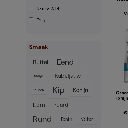
Natura Wild
V
Truly
Smaak
Eend
Buffel
Kabeljauw
Gevogelte
Kip
Konijn
Kalkoen
Graan
Tonij
Lam
Paard
€
Rund
Tonijn
Varken