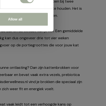
wassen katten kunnen baat hebben bij twee
en om hun energieniveau op peil te houden. Het is
gen om overvoeding te voorkomen.
Allow all
de zak en de eetlust van je kat. Een gemiddelde
kg kan dus ongeveer drie tot vier weken
gvoer op de portiegroottes die voor jouw kat
 dunne ontlasting? Dan zijn kattenbrokken voor
eerbaar en bevat vaak extra vezels, prebiotica
dierwellness.nl vind je brokken die speciaal zijn
 zich weer fit en energiek voelt.
, wat vaak leidt tot een verhoogde kans op