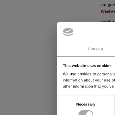
kat goe
Waaraa
Kwalita
van eiw
afgeste
ingredi
Consent
ingredi
Heerlij
This website uses cookies
Katten 
We use cookies to personalis
Droogvoe
information about your use of
vindt. 
other information that you’ve
bevredi
Hoe va
Consent
Necessary
Selection
Hoe vaa