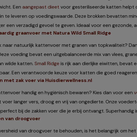
wicht. Een
aangepast dieet
voor gesteriliseerde katten helpt
in te leveren op voedingswaarde. Deze brokken bevatten minde
ger een verzadigd gevoel te geven. Ideaal voor een gezonde, ac
ardig graanvoer met Natura Wild Small Ridge
 naar natuurlijk kattenvoer met granen van topkwaliteit? Dan
Deze voeding bevat een uitgebalanceerde mix van vlees, grane
an wilde katten.
Small Ridge
is rijk aan dierlijke eiwitten, beva
baar. Een verantwoorde keuze voor katten die goed reageren 
n met zak voer via Huisdierwellness.nl
kattenvoer handig en hygiënisch bewaren? Kies dan voor een
v
het voer langer vers, droog en vrij van ongedierte. Onze voedert
perfect bij de zakken voer die je erbij ontvangt. Superhandig 
n van droogvoer
ersheid van droogvoer te behouden, is het belangrijk om het