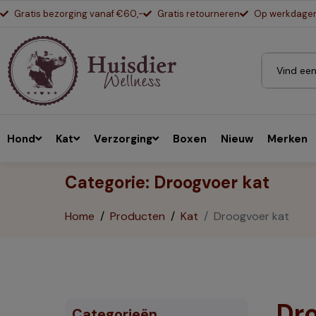
Gratis bezorging vanaf €60,-
Gratis retourneren
Op werkdagen 
Hond
Kat
Verzorging
Boxen
Nieuw
Merken
Categorie:
Droogvoer kat
Home
Producten
Kat
Droogvoer kat
Dr
Categorieën