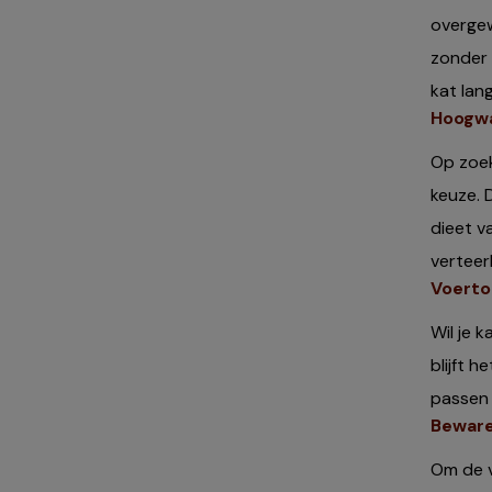
overge
zonder 
kat lan
Hoogwa
Op zoek
keuze. 
dieet v
verteer
Voerto
Wil je 
blijft 
passen 
Beware
Om de v