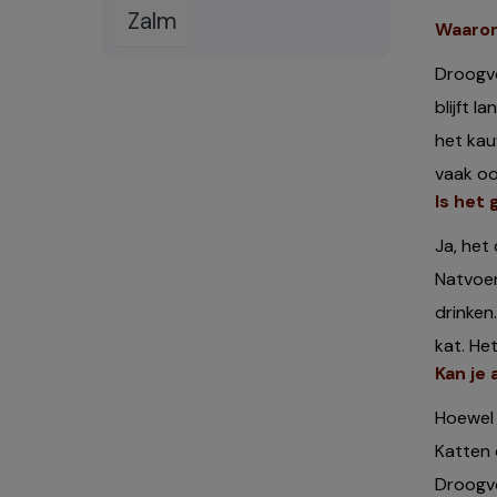
Zalm
Waarom
Droogvo
blijft 
het kau
vaak oo
Is het
Ja, het
Natvoer
drinken
kat. He
Kan je
Hoewel 
Katten 
Droogvo