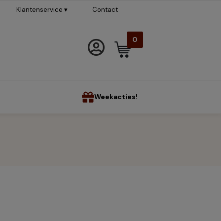
Klantenservice ▾
Contact
0
Weekacties!