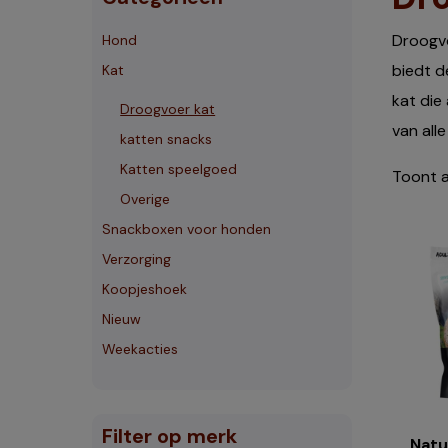
Droogvo
Hond
biedt d
Kat
kat die
Droogvoer kat
van all
katten snacks
Katten speelgoed
Toont a
Overige
Snackboxen voor honden
Verzorging
Koopjeshoek
Nieuw
Weekacties
Filter op merk
Natu