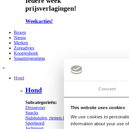
Iedere week
prijsverlagingen!
Weekacties!
Boxen
Nieuw
Merken
Zorgadvies
Koopjeshoek
Spaarprogramma
×
Hond
Consent
Hond
Subcategorieën:
Droogvoer
This website uses cookies
Snacks
We use cookies to personalis
Halsbanden, riemen & tuigen
Speelgoed
information about your use of
Jachtsport