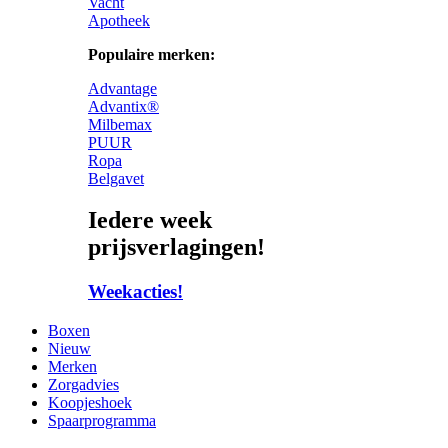
Vacht
Apotheek
Populaire merken:
Advantage
Advantix®
Milbemax
PUUR
Ropa
Belgavet
Iedere week
prijsverlagingen!
Weekacties!
Boxen
Nieuw
Merken
Zorgadvies
Koopjeshoek
Spaarprogramma