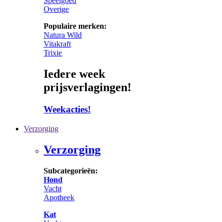
Speelgoed
Overige
Populaire merken:
Natura Wild
Vitakraft
Trixie
Iedere week
prijsverlagingen!
Weekacties!
Verzorging
Verzorging
Subcategorieën:
Hond
Vacht
Apotheek
Kat