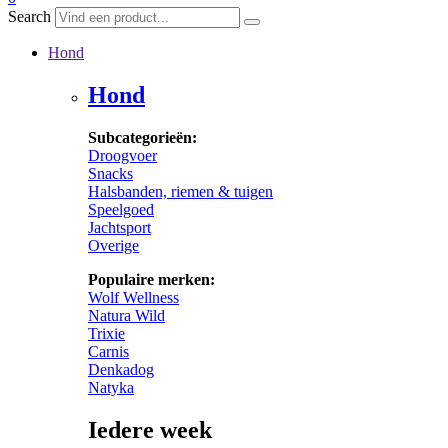
Search
Hond
Hond
Subcategorieën:
Droogvoer
Snacks
Halsbanden, riemen & tuigen
Speelgoed
Jachtsport
Overige
Populaire merken:
Wolf Wellness
Natura Wild
Trixie
Carnis
Denkadog
Natyka
Iedere week