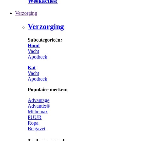
Weekacties!
Verzorging
Verzorging
Subcategorieën:
Hond
Vacht
Apotheek
Kat
Vacht
Apotheek
Populaire merken:
Advantage
Advantix®
Milbemax
PUUR
Ropa
Belgavet