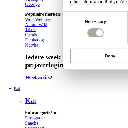
other information that you’ve
Overige
Populaire merken:
Consent
Wolf Wellness
Necessary
Selection
Natura Wild
Trixie
Carnis
Denkadog
Natyka
Deny
Iedere week
prijsverlagingen!
Weekacties!
Kat
Kat
Subcategorieën:
Droogvoer
Snacks