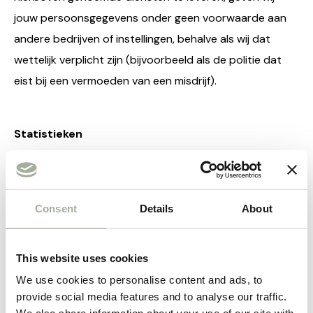
jouw persoonsgegevens onder geen voorwaarde aan
andere bedrijven of instellingen, behalve als wij dat
wettelijk verplicht zijn (bijvoorbeeld als de politie dat
eist bij een vermoeden van een misdrijf).
Statistieken
Wij houden statistieken bij over het gebruik van onze
webwinkel. In onze webwinkel zijn social media buttons
opgenomen. Hiermee verzamelen de beheerders van
Consent
Details
About
deze diensten jouw persoonsgegevens.
This website uses cookies
Cookies
We use cookies to personalise content and ads, to
Onze webwinkel gebruikt cookies. Cookies zijn kleine
provide social media features and to analyse our traffic.
bestandjes waar we informatie in kunnen opslaan zodat