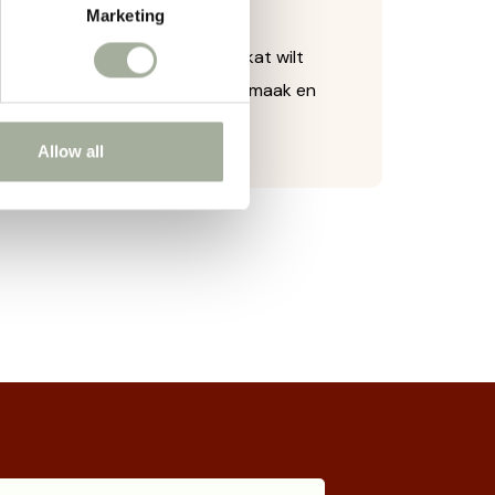
atten van elke grootte.
Marketing
e voor jouw kat. Of je nu jouw kat wilt
n Trixie geef je een snack vol smaak en
Allow all