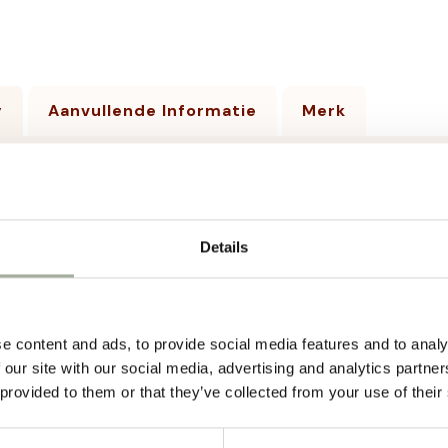
g
Aanvullende Informatie
Merk
 een luxe traktatie met Freeze Dried Kippenvlees & Kaas van T
 100% kippenvlees met de heerlijke smaak van kaas. Dankzij h
den behouden, terwijl de textuur en smaak onweerstaanbaar b
Details
et een verfijnde smaak!
en voor Freeze Dried Kippenvlees & Kaas van Trixie?
tuurlijk
: Geen granen, gluten of kunstmatige toevoegingen.
e content and ads, to provide social media features and to analy
am en Smakelijk
: Hoogwaardige eiwitten en essentiële voedi
 our site with our social media, advertising and analytics partn
roogproces
: Voor een intense smaak en behoud van voeding
 provided to them or that they’ve collected from your use of their
t voor alle katten
: Ideaal als beloning, tussendoortje of aan