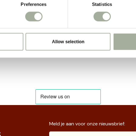
elijk te portioneren
: Kleine hapklare stukjes perfect voor k
Preferences
Statistics
 niet alleen een heerlijke traktatie, maar ook een gezonde keuz
woon wilt verwennen, met Freeze Dried Kippenvlees & Kaas va
obeer het vandaag en maak jouw kat dolblij!
Allow selection
Meld je aan voor onze nieuwsbrief:
s