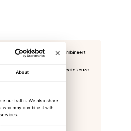
rixie. Deze natuurlijke snack combineert
et vriesdroogproces blijven de
lijven voor jouw kat. Een perfecte keuze
About
se our traffic. We also share
ngsstoffen.
ers who may combine it with
swaarde.
 services.
vulling op de maaltijd.