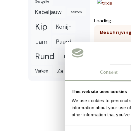
Gevogelte
Kabeljauw
Kalkoen
Loading...
Kip
Konijn
Beschrijvin
Lam
Paard
Geef jouw kat
Rund
Tonijn
het beste van
voedingswaar
Zalm
Varken
Consent
voor katten m
Waarom kiez
This website uses cookies
100% Na
We use cookies to personalis
Voedza
information about your use of
Vriesd
other information that you’ve
Geschik
Consent