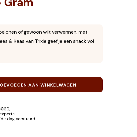
5 Gram
t belonen of gewoon wilt verwennen, met
ees & Kaas van Trixie geef je een snack vol
OEVOEGEN AAN WINKELWAGEN
 €60,-
 experts
lfde dag verstuurd