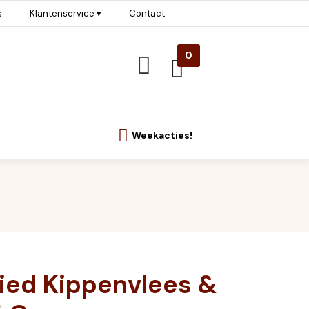
s
Klantenservice ▾
Contact
0
Weekacties!
ied Kippenvlees &