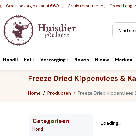
Gratis bezorging vanaf €60,-
Gratis retourneren
Op werkdagen 
Hond
Kat
Verzorging
Boxen
Nieuw
Merken
Freeze Dried Kippenvlees & K
Home
Producten
Freeze Dried Kippenvlees
Categorieën
Loading...
Hond