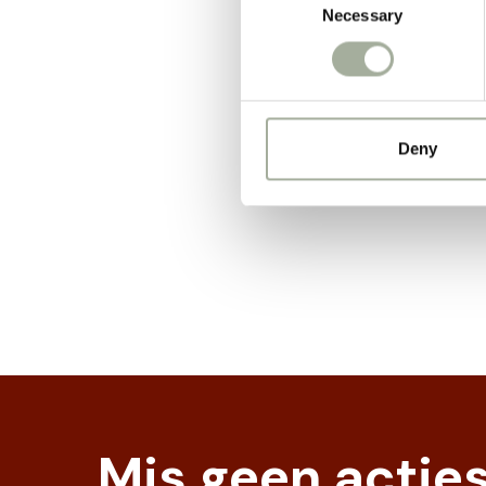
Gemakk
Necessary
Selection
Deze snack is
belonen of ge
kwaliteit. Pr
Deny
Mis geen actie