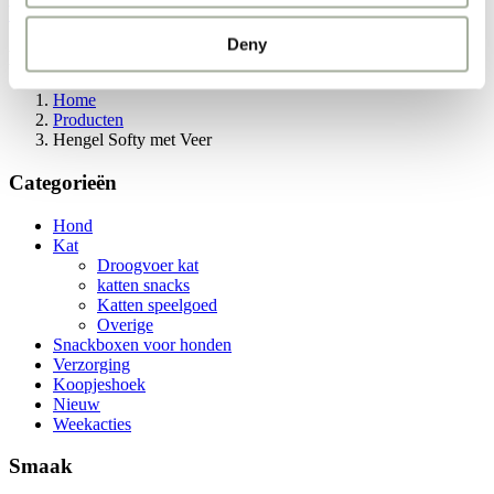
Weekacties!
Deny
Hengel Softy met Veer
Home
Producten
Hengel Softy met Veer
Categorieën
Hond
Kat
Droogvoer kat
katten snacks
Katten speelgoed
Overige
Snackboxen voor honden
Verzorging
Koopjeshoek
Nieuw
Weekacties
Smaak