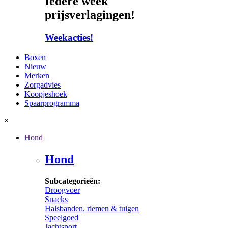
Iedere week
prijsverlagingen!
Weekacties!
Boxen
Nieuw
Merken
Zorgadvies
Koopjeshoek
Spaarprogramma
×
Hond
Hond
Subcategorieën:
Droogvoer
Snacks
Halsbanden, riemen & tuigen
Speelgoed
Jachtsport