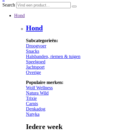
Search
Hond
Hond
Subcategorieën:
Droogvoer
Snacks
Halsbanden, riemen & tuigen
Speelgoed
Jachtsport
Overige
Populaire merken:
Wolf Wellness
Natura Wild
Trixie
Carnis
Denkadog
Natyka
Iedere week