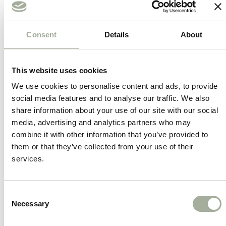
De formule is speciaal ontwikkeld voor gebruik
Consent
Details
About
binnenshuis en is veilig voor mens, dier en
interieur. Ideaal om huisdieren op een vriendelijke
manier te leren waar ze wél en niet mogen komen.
This website uses cookies
We use cookies to personalise content and ads, to provide
Waarom kiezen voor Knock Pest Stay Away
social media features and to analyse our traffic. We also
Spray Indoor:
share information about your use of our site with our social
media, advertising and analytics partners who may
Helpt ongewenst gedrag afleren
combine it with other information that you’ve provided to
Voorkomt urineren, springen op meubels of
them or that they’ve collected from your use of their
het betreden van verboden ruimtes.
services.
Veilig voor binnengebruik
Consent
Geschikt voor meubels, vloeren en textiel
Necessary
Selection
zonder schade aan te richten.