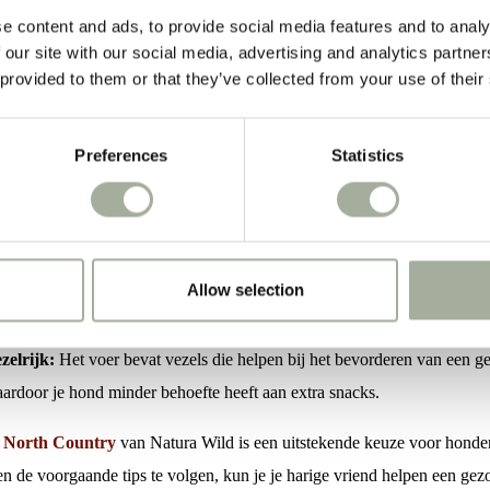
e content and ads, to provide social media features and to analy
 Helpt het Voer North Count
 our site with our social media, advertising and analytics partn
 provided to them or that they’ve collected from your use of their
rgewicht
untry van Natura Wild is speciaal samengesteld om honden te helpen 
Preferences
Statistics
it voer kan helpen bij overgewicht zijn:
nder calorieën:
North Country bevat minder calorieën dan standaard h
llen afvallen.
Allow selection
ogwaardige ingrediënten:
Het voer is gemaakt met natuurlijke ingred
ld, groenten en fruit. Het biedt alle voedingsstoffen die je hond nodig 
zelrijk:
Het voer bevat vezels die helpen bij het bevorderen van een g
ardoor je hond minder behoefte heeft aan extra snacks.
r
North Country
van Natura Wild is een uitstekende keuze voor honde
 en de voorgaande tips te volgen, kun je je harige vriend helpen een ge