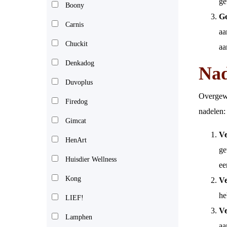
ge
Boony
Ge
Carnis
aa
Chuckit
aa
Denkadog
Nad
Duvoplus
Overgewi
Firedog
nadelen:
Gimcat
Ve
HenArt
ge
Huisdier Wellness
ee
Kong
Ve
he
LIEF!
Ve
Lamphen
aa