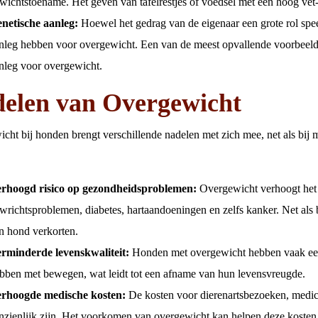
wichtstoename. Het geven van tafelrestjes of voedsel met een hoog vet- 
netische aanleg:
Hoewel het gedrag van de eigenaar een grote rol sp
nleg hebben voor overgewicht. Een van de meest opvallende voorbeeld
nleg voor overgewicht.
elen van Overgewicht
cht bij honden brengt verschillende nadelen met zich mee, net als bij
rhoogd risico op gezondheidsproblemen:
Overgewicht verhoogt het 
wrichtsproblemen, diabetes, hartaandoeningen en zelfs kanker. Net al
n hond verkorten.
rminderde levenskwaliteit:
Honden met overgewicht hebben vaak een
bben met bewegen, wat leidt tot een afname van hun levensvreugde.
rhoogde medische kosten:
De kosten voor dierenartsbezoeken, medi
nzienlijk zijn. Het voorkomen van overgewicht kan helpen deze kosten