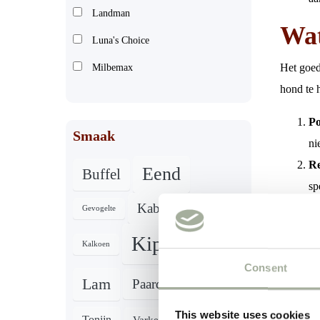
Landman
Wat
Luna's Choice
Het goed
Milbemax
hond te 
Po
Smaak
ni
Re
Eend
Buffel
sp
Kabeljauw
le
Gevogelte
Ge
Kip
Konijn
Kalkoen
ke
Consent
vo
Rund
Lam
Paard
he
This website uses cookies
wa
Zalm
Tonijn
Varken