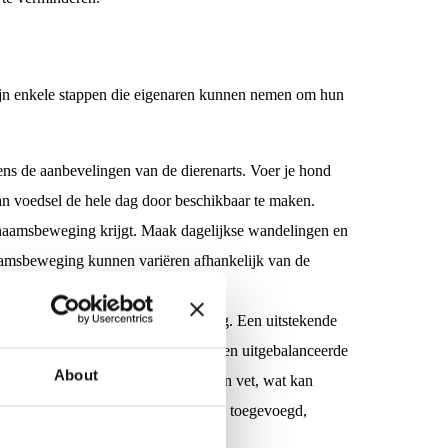
ijn enkele stappen die eigenaren kunnen nemen om hun
ens de aanbevelingen van de dierenarts. Voer je hond
an voedsel de hele dag door beschikbaar te maken.
haamsbeweging krijgt. Maak dagelijkse wandelingen en
chaamsbeweging kunnen variëren afhankelijk van de
mengesteld voor gewichtsbeheersing. Een uitstekende
 natuurlijke ingrediënten en biedt een uitgebalanceerde
About
e voeding bevat minder calorieën en vet, wat kan
ddelen, kleurstoffen of smaakstoffen toegevoegd,