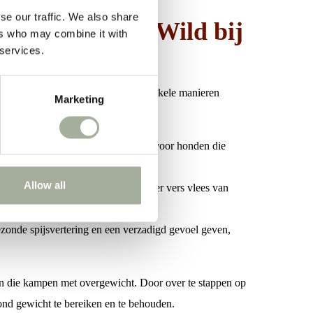
se our traffic. We also share
ry van Natura Wild bij
ers who may combine it with
 services.
een gezond gewicht te behouden. Enkele manieren
Marketing
ondenvoer, waardoor het ideaal is voor honden die
Allow all
iënten van hoge kwaliteit, waaronder vers vlees van
heeft voor een gezond dieet.
ezonde spijsvertering en een verzadigd gevoel geven,
n die kampen met overgewicht. Door over te stappen op
zond gewicht te bereiken en te behouden.