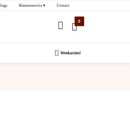
logs
Klantenservice ▾
Contact
0
Weekacties!