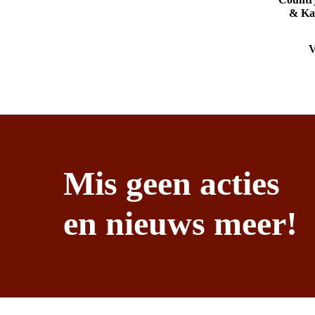
& Kal
V
Mis geen acties
en nieuws meer!