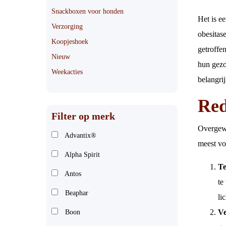
Snackboxen voor honden
Het is e
Verzorging
obesitas
Koopjeshoek
getroffe
Nieuw
hun gezo
Weekacties
belangri
Red
Filter op merk
Overgewi
Advantix®
meest v
Alpha Spirit
Te
Antos
te
Beaphar
li
Ve
Boon