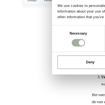
We use cookies to personalis
Hoe
information about your use of
other information that you’ve
Ove
Consent
North Co
Necessary
Selection
waarop d
Mi
wi
Deny
Ho
wi
Ve
wa
Het voe
dit voer