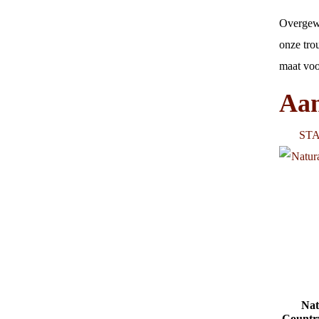
Overgewi
onze tro
maat voo
Aan
ST
Nat
Country