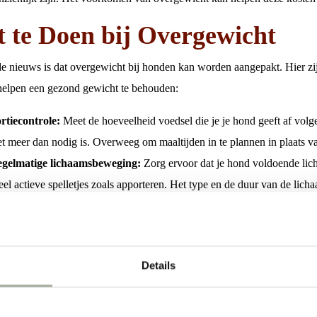
 te Doen bij Overgewicht
e nieuws is dat overgewicht bij honden kan worden aangepakt. Hier z
helpen een gezond gewicht te behouden:
rtiecontrole:
Meet de hoeveelheid voedsel die je je hond geeft af volg
et meer dan nodig is. Overweeg om maaltijden in te plannen in plaats v
gelmatige lichaamsbeweging:
Zorg ervoor dat je hond voldoende lic
eel actieve spelletjes zoals apporteren. Het type en de duur van de li
eftijd, het ras en de gezondheidstoestand van de hond.
zonde voeding:
Kies voor hoogwaardig hondenvoer dat speciaal is sa
uze is het voer North Country van Natura Wild. Dit voer is gemaakt met
Details
eding die is afgestemd op de behoeften van honden met overgewicht. D
lpen bij het afvallen. Bovendien zijn er geen kunstmatige conserveermi
ardoor het een gezonde keuze is voor je trouwe metgezel.