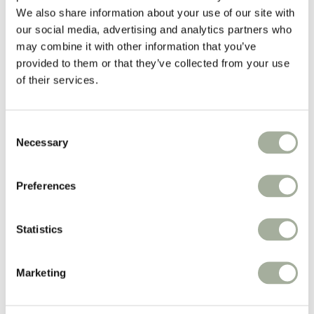
Vacht
We also share information about your use of our site with
Apotheek
our social media, advertising and analytics partners who
Populaire merken:
may combine it with other information that you’ve
Advantage
provided to them or that they’ve collected from your use
Advantix®
of their services.
Milbemax
PUUR
Ropa
Belgavet
Consent
Necessary
Selection
Iedere week
prijsverlagingen!
Preferences
Weekacties!
Statistics
Boxen
Nieuw
Merken
Zorgadvies
Marketing
Koopjeshoek
Spaarprogramma