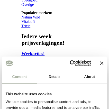
Speelgoed
Overige
Populaire merken:
Natura Wild
Vitakraft
Trixie
Iedere week
prijsverlagingen!
Weekacties!
Verzorging
Verzorging
Consent
Details
About
Subcategorieën:
Hond
Vacht
This website uses cookies
Apotheek
We use cookies to personalise content and ads, to
Kat
provide social media features and to analyse our traffic.