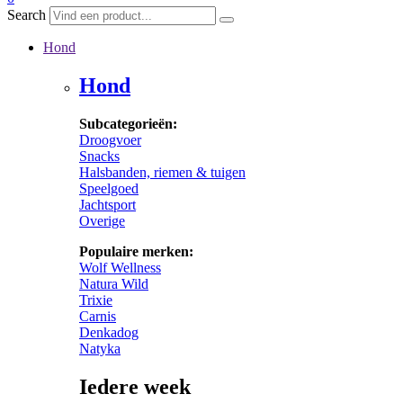
Search
Hond
Hond
Subcategorieën:
Droogvoer
Snacks
Halsbanden, riemen & tuigen
Speelgoed
Jachtsport
Overige
Populaire merken:
Wolf Wellness
Natura Wild
Trixie
Carnis
Denkadog
Natyka
Iedere week