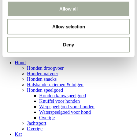
Weekacties!
Allow all
AFP Little Buddy – Heart Beat Sheep
Allow selection
Home
Producten
AFP Little Buddy - Heart Beat Sheep
Deny
Categorieën
Hond
Honden droogvoer
Honden natvoer
Honden snacks
Halsbanden, riemen & tuigen
Honden speelgoed
Honden kauwspeelgoed
Knuffel voor honden
Werpspeelgoed voor honden
Waterspeelgoed voor hond
Overige
Jachtsport
Overige
Kat