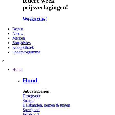
Iedere week
prijsverlagingen!
Weekacties!
Boxen
Nieuw
Merken
Zorgadvies
Koopjeshoek
Spaarprogramma
×
Hond
Hond
Subcategorieën:
Droogvoer
Snacks
Halsbanden, riemen & tuigen
Speelgoed
Jachtsport