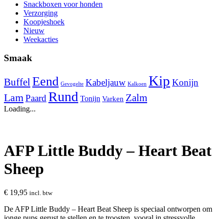
Snackboxen voor honden
Verzorging
Koopjeshoek
Nieuw
Weekacties
Smaak
Kip
Eend
Buffel
Kabeljauw
Konijn
Gevogelte
Kalkoen
Rund
Lam
Zalm
Paard
Tonijn
Varken
Loading...
AFP Little Buddy – Heart Beat
Sheep
€
19,95
incl. btw
De AFP Little Buddy – Heart Beat Sheep is speciaal ontworpen om
jonge pups gerust te stellen en te troosten, vooral in stressvolle