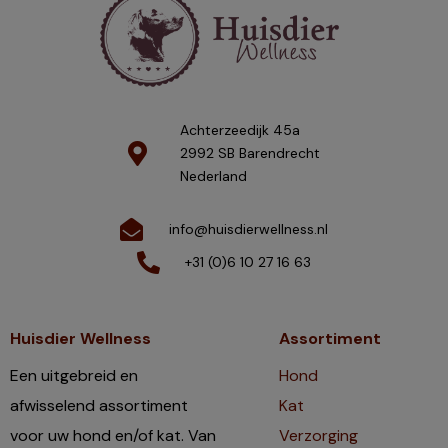
Achterzeedijk 45a
2992 SB Barendrecht
Nederland
info@huisdierwellness.nl
+31 (0)6 10 27 16 63
Huisdier Wellness
Assortiment
Een uitgebreid en
Hond
afwisselend assortiment
Kat
voor uw hond en/of kat. Van
Verzorging