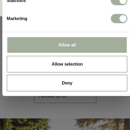
een worp. Bovendien drijft de bal op water, wat
Statistics
het ideaal maakt voor spelletjes in het zwembad,
meer of andere waterrijke omgevingen.
Marketing
Perfect te gebruiken in combinatie met de
Chuckit Launchers!
Allow all
Allow selection
Deny