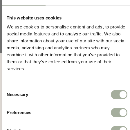
hond. De speciale openingen aan de zijkant van
de bal bevorderen een gezonde ademhaling en
This website uses cookies
helpen voorkomen dat jouw hond zich snel
We use cookies to personalise content and ads, to provide
social media features and to analyse our traffic. We also
uitgeput voelt tijdens het spelen.
share information about your use of our site with our social
Gemaakt van duurzaam en stevig rubber, is de
media, advertising and analytics partners who may
combine it with other information that you’ve provided to
Chuckit Breathe Right Fetch Ball bestand tegen
Mis geen acties en
them or that they’ve collected from your use of their
het krachtige kauwgedrag van honden. Hierdoor
services.
nieuws meer!
is het speeltje geschikt voor zowel binnen- als
buitengebruik en gaat het lang mee, zelfs bij de
Consent
meest energieke honden.
Necessary
Selection
Meld je aan voor de nieuwsbrief
De felle kleur van de bal maakt het gemakkelijk
Preferences
zichtbaar voor zowel honden als baasjes,
waardoor het gemakkelijk terug te vinden is na