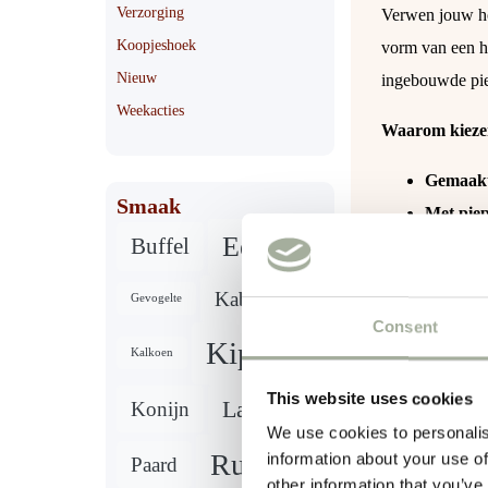
Verzorging
Verwen jouw ho
Koopjeshoek
vorm van een ha
Nieuw
ingebouwde piepe
Weekacties
Waarom kieze
Gemaakt
Smaak
Met piep
Eend
Buffel
Compact
Realistis
Kabeljauw
Gevogelte
Consent
Of het nu voor 
Kip
Kalkoen
speelplezier!
This website uses cookies
Lam
Konijn
We use cookies to personalis
Rund
information about your use of
Paard
Gewicht
other information that you’ve