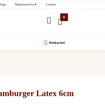
logs
Klantenservice ▾
Contact
0
Weekacties!
amburger Latex 6cm