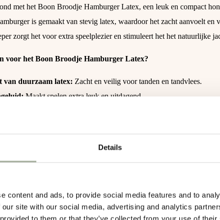
nd met het Boon Broodje Hamburger Latex, een leuk en compact hondens
mburger is gemaakt van stevig latex, waardoor het zacht aanvoelt en vei
r zorgt het voor extra speelplezier en stimuleert het het natuurlijke jac
n voor het Boon Broodje Hamburger Latex?
 van duurzaam latex:
Zacht en veilig voor tanden en tandvlees.
geluid:
Maakt spelen extra leuk en uitdagend.
 formaat (6 cm):
Geschikt voor kleine en middelgrote honden.
ch en speels design:
Een vrolijke toevoeging aan het speelgoed van je
Details
apporteerspelletjes is of gewoon als leuk speeltje, de Boon Broodje H
e content and ads, to provide social media features and to analy
 our site with our social media, advertising and analytics partn
0,03 kg
 provided to them or that they’ve collected from your use of their