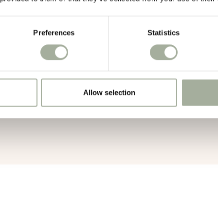
6cm
Preferences
Statistics
Allow selection
onaangevende groothandel in de huisdierenbranche. Hun missie is; kwalit