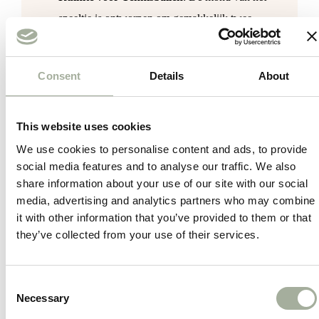
speeltje is ontworpen om gemakkelijk twee
tennisballen te bewaren, handig voor onderweg of
tijdens een speelsessie.
Consent
Details
About
Interactief Speelplezier
: Perfect voor apporteer-
en trekspelletjes, of gewoon om lekker mee te
knuffelen.
This website uses cookies
Duurzaam Materiaal
: Gemaakt van stevige
We use cookies to personalise content and ads, to provide
social media features and to analyse our traffic. We also
materialen die bestand zijn tegen enthousiast
share information about your use of our site with our social
spelen.
media, advertising and analytics partners who may combine
Geschikt voor Alle Honden
: Van energieke pups
it with other information that you’ve provided to them or that
tot volwassen honden, dit speeltje zorgt voor
they’ve collected from your use of their services.
eindeloos speelplezier.
Consent
Of je nu met je hond wilt apporteren of een praktisch
Necessary
Selection
speeltje zoekt dat ook ruimte biedt voor tennisballen, het