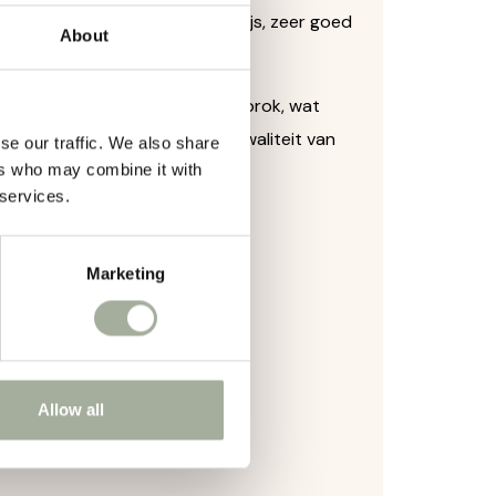
 voedingvoor een betaalbare prijs, zeer goed
About
voeters!
rok minder t.o.v. een krokante brok, wat
dheid, wat te zien is in de kwaliteit van
se our traffic. We also share
ers who may combine it with
 services.
Marketing
Allow all