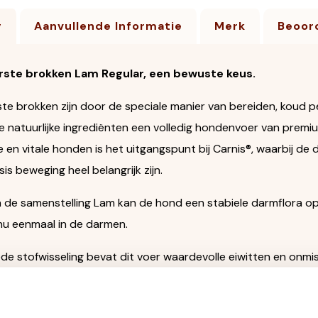
g
Aanvullende Informatie
Merk
Beoord
rste brokken Lam Regular, een bewuste keus.
te brokken zijn door de speciale manier van bereiden, koud pe
natuurlijke ingrediënten een volledig hondenvoer van premium 
en vitale honden is het uitgangspunt bij Carnis®, waarbij de 
is beweging heel belangrijk zijn.
 de samenstelling Lam kan de hond een stabiele darmflora 
nu eenmaal in de darmen.
de stofwisseling bevat dit voer waardevolle eiwitten en on
 persen van de brok gebeurt bij een relatief lage temperatuur 
an de natuurlijke ingrediënten plaats vindt.