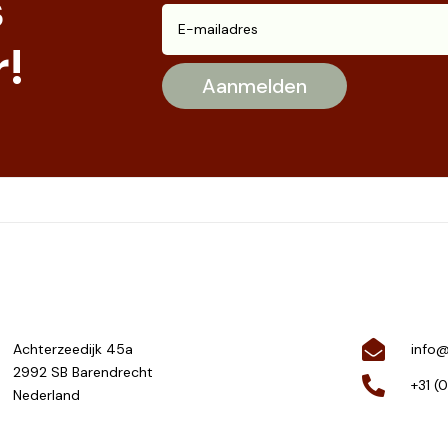
s
!
Achterzeedijk 45a
info@
2992 SB Barendrecht
+31 (
Nederland