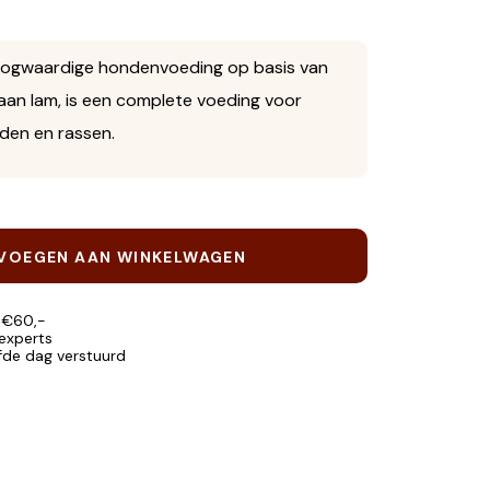
oogwaardige hondenvoeding op basis van
s aan lam, is een complete voeding voor
jden en rassen.
VOEGEN AAN WINKELWAGEN
 €60,-
 experts
lfde dag verstuurd