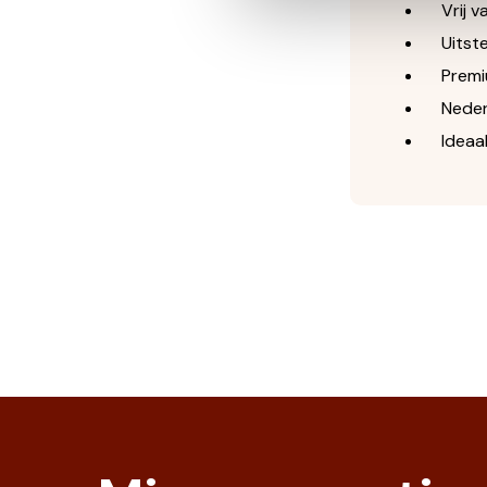
Vrij va
Uitstek
Premiu
Nederl
Ideaal 