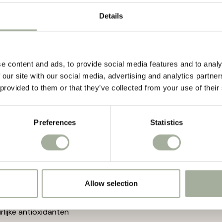
s een volledige en gezonde, hypoallergene, 100 % glutenvrije
Details
n heeft een goede acceptatie, of wel Carnis® voor vitale vier
n bekend, is de dagelijkse portie voeding met een geperste b
gere maagbelasting met zich meebrengt. Dit bevordert de gezon
e content and ads, to provide social media features and to analy
 our site with our social media, advertising and analytics partn
t en de ontlasting.
 provided to them or that they’ve collected from your use of their
lar is bedoeld voor middelgrote en grote hondenrassen.
rste brok is een 100% natuurlijk product!
Preferences
Statistics
lergeen
lutenvrij
 3 en 6
volume, lagere maagbelasting
Allow selection
erteerbaarheid
ijke antioxidanten