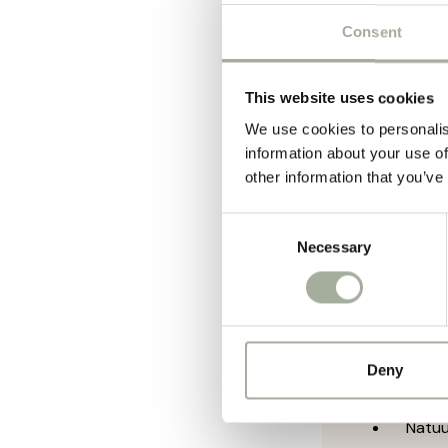
De Lam brok i
Consent
verteerbaar e
Zoals algemee
This website uses cookies
tevens een la
We use cookies to personalis
information about your use of
de huid/ vach
other information that you’ve
De maat Regu
Consent
De gepe
Necessary
Selection
Hypoal
100% g
Omega
Minder 
Deny
Hoge v
Natuurl