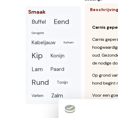
Beschrijvin
Smaak
Eend
Buffel
Carnis gepe
Gevogelte
Carnis gepers
Kabeljauw
Kalkoen
hoogwaardige 
Kip
Konijn
oud. Gezonde 
de nodige dos
Lam
Paard
Op grond van
Rund
Tonijn
hond begint 
Zalm
Voor een goe
Varken
vetzuren. Het
verandering v