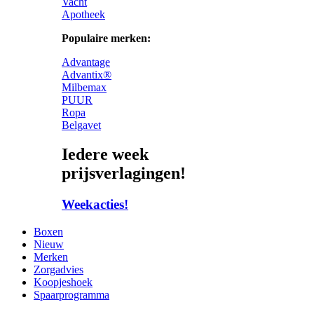
Vacht
Apotheek
Populaire merken:
Advantage
Advantix®
Milbemax
PUUR
Ropa
Belgavet
Iedere week
prijsverlagingen!
Weekacties!
Boxen
Nieuw
Merken
Zorgadvies
Koopjeshoek
Spaarprogramma