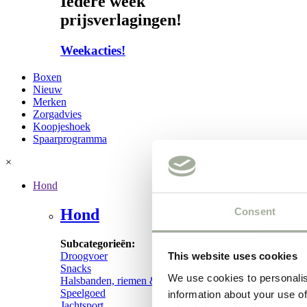
Iedere week
prijsverlagingen!
Weekacties!
Boxen
Nieuw
Merken
Zorgadvies
Koopjeshoek
Spaarprogramma
×
Hond
Consent
Hond
Subcategorieën:
Droogvoer
This website uses cookies
Snacks
We use cookies to personalis
Halsbanden, riemen & tuigen
Speelgoed
information about your use of
Jachtsport