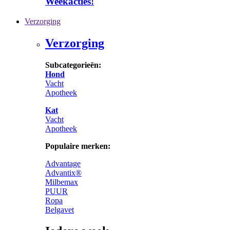
Weekacties!
Verzorging
Verzorging
Subcategorieën:
Hond
Vacht
Apotheek
Kat
Vacht
Apotheek
Populaire merken:
Advantage
Advantix®
Milbemax
PUUR
Ropa
Belgavet