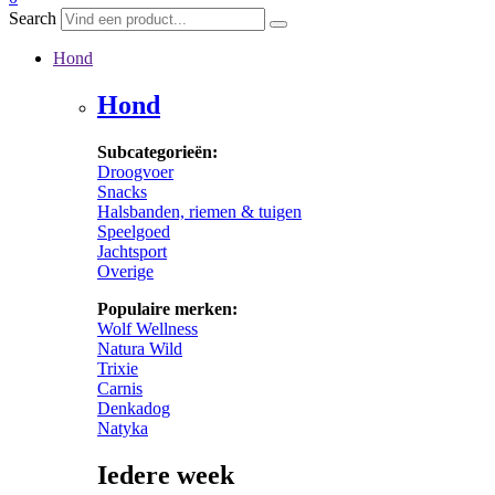
Search
Hond
Hond
Subcategorieën:
Droogvoer
Snacks
Halsbanden, riemen & tuigen
Speelgoed
Jachtsport
Overige
Populaire merken:
Wolf Wellness
Natura Wild
Trixie
Carnis
Denkadog
Natyka
Iedere week