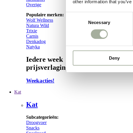
other information that you’ve
Overige
Populaire merken:
Consent
Wolf Wellness
Necessary
Selection
Natura Wild
Trixie
Carnis
Denkadog
Natyka
Deny
Iedere week
prijsverlagingen!
Weekacties!
Kat
Kat
Subcategorieën:
Droogvoer
Snacks