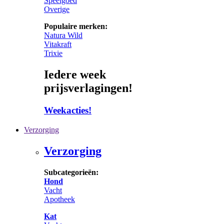
Speelgoed
Overige
Populaire merken:
Natura Wild
Vitakraft
Trixie
Iedere week
prijsverlagingen!
Weekacties!
Verzorging
Verzorging
Subcategorieën:
Hond
Vacht
Apotheek
Kat