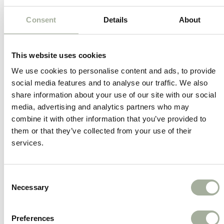
Waarom kiezen voor de Earth Rated
Consent
Details
About
Poepzakhouder?
Inclusief 15 poepzakjes
– Extra stevig en
This website uses cookies
100% lek-proof.
We use cookies to personalise content and ads, to provide
Duurzaam
– Gemaakt van 65% gerecycled
social media features and to analyse our traffic. We also
share information about your use of our site with our social
plastic.
media, advertising and analytics partners who may
combine it with other information that you’ve provided to
Handige haak voor gebruikte zakjes
–
them or that they’ve collected from your use of their
Nooit meer een zakje in je hand houden.
services.
Flexibele, waterproof band
– Makkelijk te
bevestigen aan een riem of tas.
Consent
Necessary
Selection
Compact en lichtgewicht
– Ideaal voor
onderweg.
Preferences