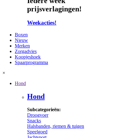
Iedere week
prijsverlagingen!
Weekacties!
Boxen
Nieuw
Merken
Zorgadvies
Koopjeshoek
Spaarprogramma
×
Hond
Hond
Subcategorieën:
Droogvoer
Snacks
Halsbanden, riemen & tuigen
Speelgoed
Jachtsport