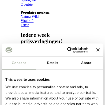
Speelgoed
Overige
Populaire merken:
Natura Wild
Vitakraft
Trixie
Iedere week
prijsverlagingen!
Weekacties!
Verzorging
Consent
Details
About
Verzorging
This website uses cookies
Subcategorieën:
Hond
We use cookies to personalise content and ads, to
Vacht
provide social media features and to analyse our traffic.
Apotheek
We also share information about your use of our site with
Kat
our social media, advertising and analytics partners who