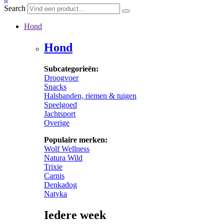
Search
Hond
Hond
Subcategorieën:
Droogvoer
Snacks
Halsbanden, riemen & tuigen
Speelgoed
Jachtsport
Overige
Populaire merken:
Wolf Wellness
Natura Wild
Trixie
Carnis
Denkadog
Natyka
Iedere week