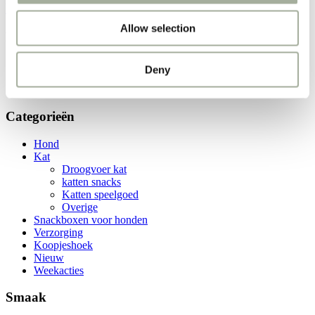
Weekacties!
Allow selection
Foamklos met Bel
Home
Deny
Producten
Foamklos met Bel
Categorieën
Hond
Kat
Droogvoer kat
katten snacks
Katten speelgoed
Overige
Snackboxen voor honden
Verzorging
Koopjeshoek
Nieuw
Weekacties
Smaak