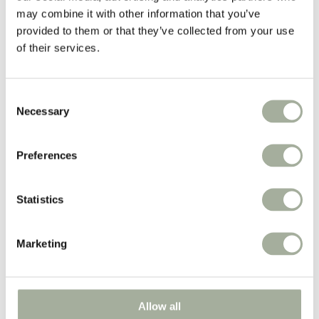
Vacht
may combine it with other information that you’ve
Apotheek
provided to them or that they’ve collected from your use
Populaire merken:
of their services.
Advantage
Advantix®
Milbemax
Consent
PUUR
Necessary
Selection
Ropa
Belgavet
Iedere week
Preferences
prijsverlagingen!
Statistics
Weekacties!
Boxen
Marketing
Nieuw
Merken
Zorgadvies
Koopjeshoek
Spaarprogramma
Allow all