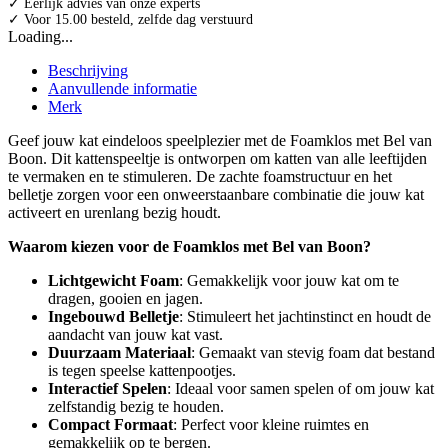
✓ Eerlijk advies van onze experts
✓ Voor 15.00 besteld, zelfde dag verstuurd
Loading...
Beschrijving
Aanvullende informatie
Merk
Geef jouw kat eindeloos speelplezier met de Foamklos met Bel van
Boon. Dit kattenspeeltje is ontworpen om katten van alle leeftijden
te vermaken en te stimuleren. De zachte foamstructuur en het
belletje zorgen voor een onweerstaanbare combinatie die jouw kat
activeert en urenlang bezig houdt.
Waarom kiezen voor de Foamklos met Bel van Boon?
Lichtgewicht Foam
: Gemakkelijk voor jouw kat om te
dragen, gooien en jagen.
Ingebouwd Belletje
: Stimuleert het jachtinstinct en houdt de
aandacht van jouw kat vast.
Duurzaam Materiaal
: Gemaakt van stevig foam dat bestand
is tegen speelse kattenpootjes.
Interactief Spelen
: Ideaal voor samen spelen of om jouw kat
zelfstandig bezig te houden.
Compact Formaat
: Perfect voor kleine ruimtes en
gemakkelijk op te bergen.