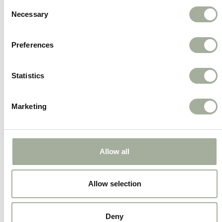
Consent
Verstelbare hoogte
: Biedt comfort en
Necessary
Selection
ondersteuning voor een gezonde
eethouding.
Preferences
Roestvrijstalen bakken
: Duurzaam,
hygiënisch en eenvoudig schoon te maken.
Statistics
Hamerslagcoating
: Zorgt voor een stijlvolle
en stevige afwerking.
Marketing
Geschikt voor grote honden
: Ideaal voor
honden die baat hebben bij een verhoogde
eetpositie.
Allow all
Met de H-Standaard Hamerslag met RVS bakken
van Boon geef je jouw hond een comfortabele
Allow selection
eetervaring en verbeter je tegelijkertijd zijn
algehele welzijn!
Deny