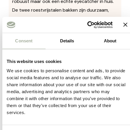
robuust maar ook een echte eyecatcher in huis.
De twee roestvrijstalen bakken zijn duurzaam,
gemakkelijk schoon te maken en perfect voor
zowel voer als water.
De verstelbare hoogte van de H-standaard zorgt
Consent
Details
About
ervoor dat jouw hond op een comfortabele
manier kan eten en drinken, wat vooral voordelig
This website uses cookies
is voor grotere hondenrassen of honden met
We use cookies to personalise content and ads, to provide
gewrichtsproblemen. Door de verhoogde positie
social media features and to analyse our traffic. We also
van de bakken wordt het spijsverteringsstelsel
share information about your use of our site with our social
media, advertising and analytics partners who may
ontlast, wat bijdraagt aan een betere
combine it with other information that you’ve provided to
gezondheid van jouw hond.
them or that they’ve collected from your use of their
services.
Voordelen van de H-Standaard Hamerslag
met RVS bakken van Boon
: