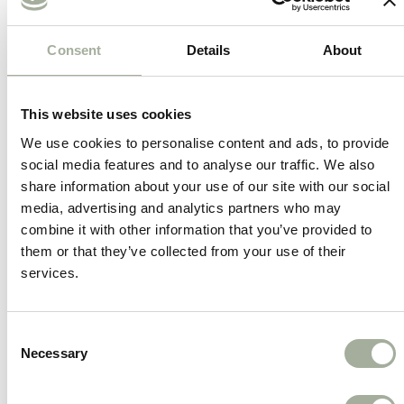
beter behouden en komt de brok pas in de
maag tot uitzetting.
Consent
Details
About
Volledig hondenvoer voor volwassen
honden
This website uses cookies
Bevat alles wat jouw hond dagelijks nodig
We use cookies to personalise content and ads, to provide
heeft voor een actief en gezond leven.
social media features and to analyse our traffic. We also
share information about your use of our site with our social
Ondersteunt huid, vacht en
media, advertising and analytics partners who may
spijsvertering
combine it with other information that you’ve provided to
Met essentiële vetzuren, vezels en vitaminen
them or that they’ve collected from your use of their
services.
voor een stralende hond van binnen en
buiten.
Consent
Geschikt voor honden met een normaal
Necessary
Selection
energieniveau
Biedt de juiste balans tussen eiwitten,