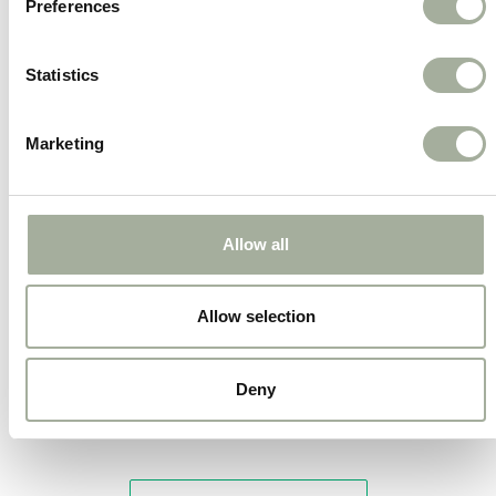
Preferences
vetten en koolhydraten.
Statistics
Grote voordeelverpakking van 15 kg
Ideaal voor gezinnen met één of meerdere
honden – gemak en kwaliteit in één zak.
Marketing
Deze geperste brokken van Huisdierwellness
combineren voedzaamheid, smaak en kwaliteit in
Allow all
elke hap. Voor baasjes die alleen het beste willen
voor hun hond.
Allow selection
Deny