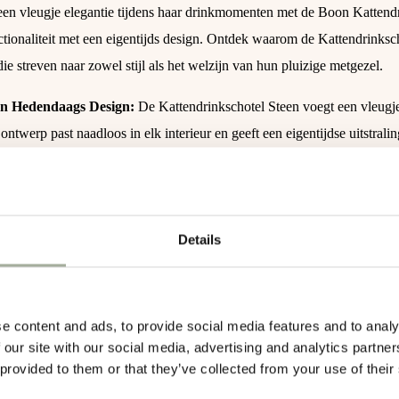
en vleugje elegantie tijdens haar drinkmomenten met de Boon Kattendri
tionaliteit met een eigentijds design. Ontdek waarom de Kattendrinksc
die streven naar zowel stijl als het welzijn van hun pluizige metgezel.
 en Hedendaags Design:
De Kattendrinkschotel Steen voegt een vleugje
ntwerp past naadloos in elk interieur en geeft een eigentijdse uitstrali
ijk en Duurzaam Materiaal:
Gemaakt van stevig en duurzaam materiaal,
ng, maar is het ook bestand tegen dagelijks gebruik. Jouw kat kan genie
ijk te Reinigen:
De Kattendrinkschotel Steen is gemakkelijk te rein
het drinkstation van jouw kat fris en hygiënisch met minimale inspanni
Details
e content and ads, to provide social media features and to analy
0,3 kg
 our site with our social media, advertising and analytics partn
 provided to them or that they’ve collected from your use of their
Ø 13cm