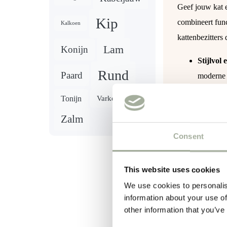
Geef jouw kat e
Kip
combineert func
Kalkoen
kattenbezitters 
Lam
Konijn
Stijlvol
Rund
Paard
moderne o
Natuurl
Tonijn
Varken
uitstrali
Zalm
Gemakkel
is. Houd 
Consent
This website uses cookies
We use cookies to personalis
Gewicht
information about your use of
other information that you’ve
Maat