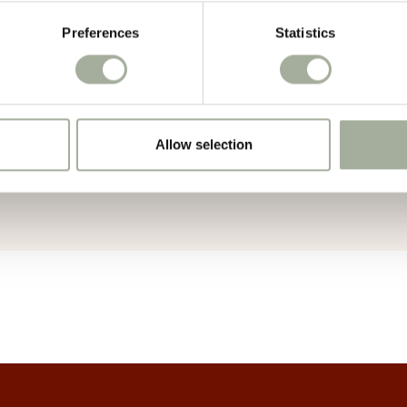
Preferences
Statistics
Allow selection
onaangevende groothandel in de huisdierenbranche. Hun missie is; kwalit