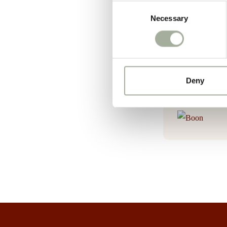
Consent
Necessary
Selection
Merk
Boon
Deny
Boon
is een to
mens.