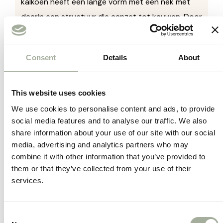
kalkoen heeft een lange vorm met een nek met
daarin een structuur die aanzet tot kauwen. Door
de slappe poten kan de hond lekker met de
kalkoen schudden. Het meest bijzondere is echter
Consent
Details
About
wel de pieper: deze produceert een laag geluid
waardoor jouw hond met de kalkoen zal blijven
spelen. Ideaal om te spelen, te knuffelen en te
This website uses cookies
apporteren!
We use cookies to personalise content and ads, to provide
social media features and to analyse our traffic. We also
– Hondenknuffel van Kong
share information about your use of our site with our social
– Met interne gestructureerde nek voor meer
media, advertising and analytics partners who may
combine it with other information that you’ve provided to
speelplezier
them or that they’ve collected from your use of their
– De ingebouwde pieper maakt een uniek, laag
services.
geluid om de interesse vast te houden
– Ideaal om mee te apporteren
Consent