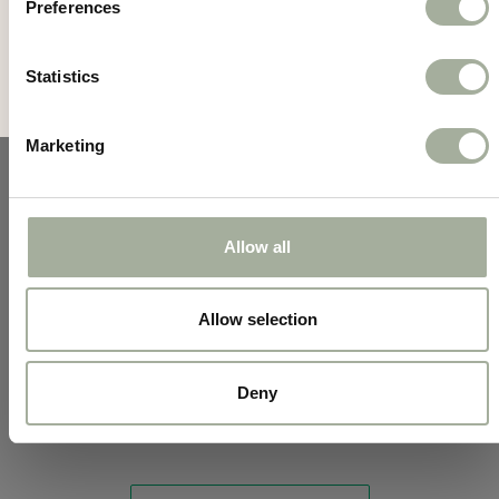
Preferences
Onvoorspelbare stuiter
Stimuleert natuurlijk speelgedrag en houdt
Statistics
je pup mentaal actief.
Verkrijgbaar in meerdere kleuren en
maten
Marketing
Roze of blauw, in Small, Medium en Large.
Met de KONG Puppy geef je je jonge hond het
Allow all
perfecte speeltje voor een gezonde en speelse
start van zijn leven!
Allow selection
Deny