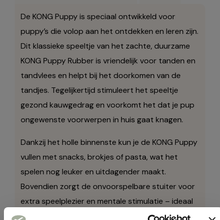
De KONG Puppy is speciaal ontwikkeld voor
puppy’s die volop aan het ontdekken en leren zijn.
Dit klassieke speeltje van het zachte, duurzame
KONG Puppy Rubber is vriendelijk voor tanden en
tandvlees en helpt bij het doorkomen van de
tandjes. Tegelijkertijd stimuleert het speeltje
gezond kauwgedrag en voorkomt het dat je pup
ongewenste voorwerpen in huis gaat knagen.
Dankzij het holle binnenste kun je de KONG Puppy
vullen met snacks, brokjes of pasta, wat het
spelen nog leuker en uitdagender maakt.
Bovendien zorgt de onvoorspelbare stuiter voor
extra speelplezier en mentale stimulatie – ideaal
voor energieke puppy’s.