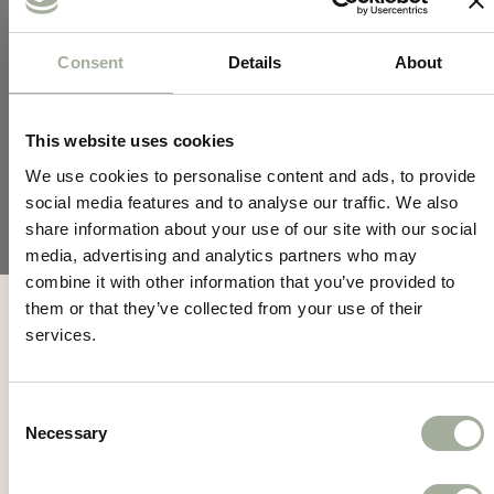
De KONG Puppy is verkrijgbaar in de kleuren roze
Consent
Details
About
en blauw, en in de maten Small, Medium en Large.
Zo is er altijd een variant die past bij jouw pup.
This website uses cookies
Waarom kiezen voor de KONG Puppy:
We use cookies to personalise content and ads, to provide
social media features and to analyse our traffic. We also
Speciaal ontwikkeld voor puppy’s
share information about your use of our site with our social
Gemaakt van zachter rubber dat geschikt is
media, advertising and analytics partners who may
voor het gevoelige gebit van jonge honden.
combine it with other information that you’ve provided to
Mis geen acties en
Ondersteunt gezond kauwgedrag
them or that they’ve collected from your use of their
services.
Helpt bij het doorkomen van tanden en leert
nieuws meer!
goed kauwgedrag aan.
Vulbaar ontwerp
Consent
Necessary
Selection
Geschikt voor beloningssnoepjes, brokjes of
Meld je aan voor de nieuwsbrief
smeerbare snacks.