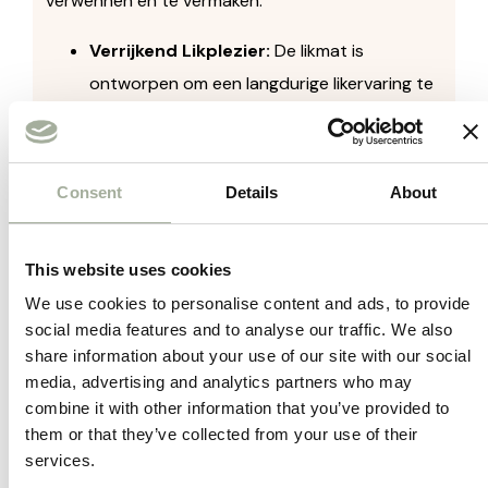
verwennen en te vermaken.
Verrijkend Likplezier:
De likmat is
ontworpen om een langdurige likervaring te
bieden, waardoor je huisdier urenlang
plezier heeft.
Veelzijdig Gebruik:
Geschikt voor zowel
Consent
Details
About
katten als kleine honden en puppy’s,
waardoor het een veelzijdig accessoire is
This website uses cookies
voor huishoudens met verschillende
We use cookies to personalise content and ads, to provide
huisdieren.
social media features and to analyse our traffic. We also
Kalmerend Effect:
Ideaal voor gebruik
share information about your use of our site with our social
tijdens stressvolle situaties, zoals
media, advertising and analytics partners who may
combine it with other information that you’ve provided to
dierenartsbezoeken of alleen thuis zijn,
them or that they’ve collected from your use of their
dankzij het kalmerende effect van likken.
services.
Makkelijk te Reinigen:
Gemaakt van