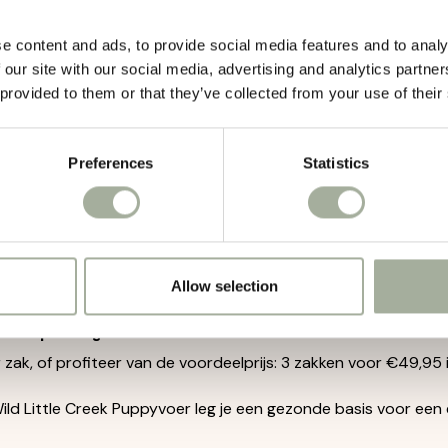
al voor pups
e content and ads, to provide social media features and to analy
eunt een gezonde groei en ontwikkeling van 1 tot 18 maanden
 our site with our social media, advertising and analytics partn
 provided to them or that they’ve collected from your use of their
lm en kalkoen
 hoogwaardige eiwitten en licht verteerbaar.
Preferences
Statistics
en en fruitmix
ssentiële voedingsstoffen en antioxidanten.
ij recept
voor pups met een gevoelige maag of intolerantie.
Allow selection
elverpakking
 zak, of profiteer van de voordeelprijs: 3 zakken voor €49,95 
ld Little Creek Puppyvoer leg je een gezonde basis voor een 