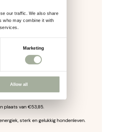
se our traffic. We also share
.
ers who may combine it with
 services.
Marketing
Allow all
in plaats van €53,85.
energiek, sterk en gelukkig hondenleven.