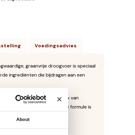
stelling
Voedingsadvies
gwaardige, graanvrije droogvoer is speciaal
rde ingrediënten die bijdragen aan een
onnen, gecombineerd met een mix van
oxidanten. Dankzij de graanvrije formule is
About