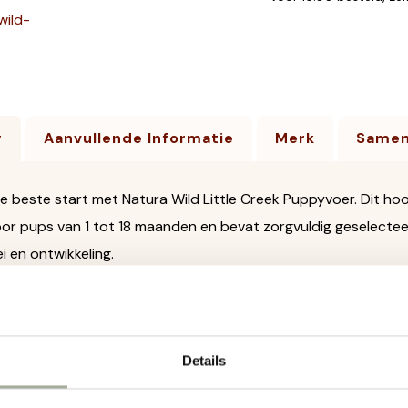
g
Aanvullende Informatie
Merk
Samen
e beste start met Natura Wild Little Creek Puppyvoer. Dit hoo
or pups van 1 tot 18 maanden en bevat zorgvuldig geselectee
 en ontwikkeling.
jn gemaakt van zalm en kalkoen als licht verteerbare eiwitbr
ruit voor een natuurlijke bron van vitaminen, mineralen en anti
geschikt voor pups met een gevoelige maag of allergieën.
Details
en voor Natura Wild Little Creek Puppyvoer: