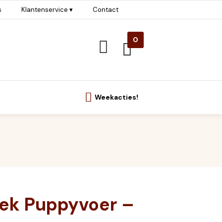
s
Klantenservice ▾
Contact
0
Weekacties!
eek Puppyvoer –