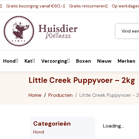
Gratis bezorging vanaf €60,-
Gratis retourneren
Op werkdagen 
Hond
Kat
Verzorging
Boxen
Nieuw
Merken
Little Creek Puppyvoer – 2kg
Home
Producten
Little Creek Puppyvoer - 
Categorieën
Loading...
Hond