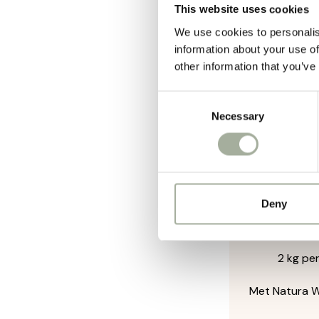
This website uses cookies
Specia
We use cookies to personalis
Onderst
information about your use of
other information that you’ve
Met za
Rijk aan
Consent
Necessary
Selection
Groent
Biedt e
Graanvr
Ideaal 
Deny
Voorde
2 kg per
Met Natura Wi