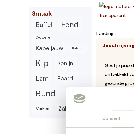
Smaak
Eend
Buffel
Loading...
Gevogelte
Beschrijvin
Kabeljauw
Kalkoen
Kip
Konijn
Geef je pup d
ontwikkeld vo
Lam
Paard
gezonde groei
Rund
Tonijn
De brokjes zi
groenten en f
Zalm
Varken
het voer ook 
Consent
Waarom kiez