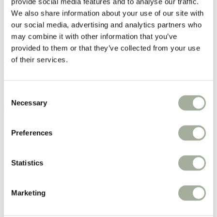
provide social media features and to analyse our traffic.
Nieuw
We also share information about your use of our site with
Weekacties
our social media, advertising and analytics partners who
Smaak
may combine it with other information that you’ve
provided to them or that they’ve collected from your use
Kip
Eend
Buffel
Kabeljauw
Konijn
of their services.
Gevogelte
Kalkoen
Rund
Lam
Zalm
Paard
Tonijn
Varken
Loading...
Consent
Necessary
Selection
Natura Wild Manitoba Hills –
Preferences
Gevogelte, Eend & Kalkoen |
Statistics
Graanvrij hondenvoer
Marketing
Vanaf:
€
18,95
Natura Wild Manitoba Hills voor volwassen honden. Graanvrij