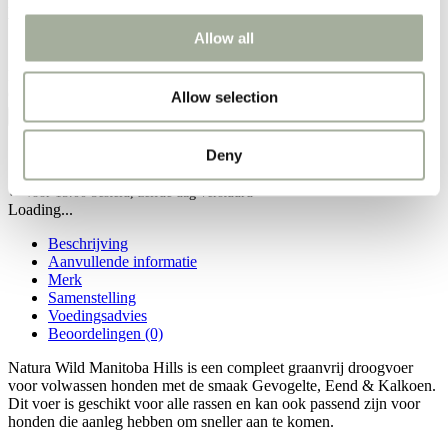
hondenvoer met Gevogelte, Eend & Kalkoen. Vleesrijke voeding,
verkrijgbaar in 2 kg en 12 kg.
Allow all
Inhoud
Clear
Natura Wild Manitoba Hills – Gevogelte, Eend & Kalkoen |
Graanvrij hondenvoer aantal
Allow selection
Toevoegen aan winkelwagen
✓ Gratis retourneren
Deny
✓ Gratis bezorging vanaf €60,-
✓ Eerlijk advies van onze experts
✓ Voor 15.00 besteld, zelfde dag verstuurd
Loading...
Beschrijving
Aanvullende informatie
Merk
Samenstelling
Voedingsadvies
Beoordelingen (0)
Natura Wild Manitoba Hills is een compleet graanvrij droogvoer
voor volwassen honden met de smaak Gevogelte, Eend & Kalkoen.
Dit voer is geschikt voor alle rassen en kan ook passend zijn voor
honden die aanleg hebben om sneller aan te komen.