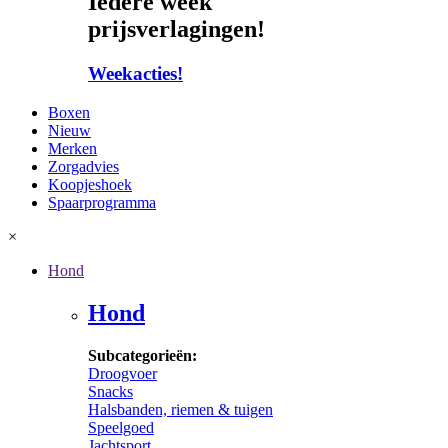
Iedere week
prijsverlagingen!
Weekacties!
Boxen
Nieuw
Merken
Zorgadvies
Koopjeshoek
Spaarprogramma
×
Hond
Hond
Subcategorieën:
Droogvoer
Snacks
Halsbanden, riemen & tuigen
Speelgoed
Jachtsport