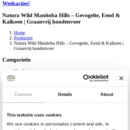
Weekacties!
Natura Wild Manitoba Hills – Gevogelte, Eend &
Kalkoen | Graanvrij hondenvoer
Home
Producten
Natura Wild Manitoba Hills – Gevogelte, Eend & Kalkoen |
Graanvrij hondenvoer
Categorieën
Hond
Honden droogvoer
Honden natvoer
Honden snacks
Halsbanden, riemen & tuigen
Consent
Details
About
Honden speelgoed
Jachtsport
Overige
Kat
This website uses cookies
Snackboxen voor honden
Verzorging
We use cookies to personalise content and ads, to
Koopjeshoek