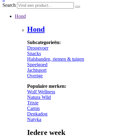
Search
Hond
Hond
Subcategorieën:
Droogvoer
Snacks
Halsbanden, riemen & tuigen
Speelgoed
Jachtsport
Overige
Populaire merken:
Wolf Wellness
Natura Wild
Trixie
Carnis
Denkadog
Natyka
Iedere week