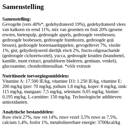
Samenstelling
Samenstelling:
Gevogelte (vers 40%*, gedehydrateerd 19%), gedehydrateerd vlees
van kalkoen en eend 11%, mix van groenten en fruit 20% (groene
erwten, bietenpulp, gedroogde appels, gedroogde veenbessen,
gedroogde bosbessen, gedroogde frambozen, gedroogde goji
bessen), gedroogde boerenaardappelen, gevogeltevet 7%, visolie
1%, gist, gehydrolyseerd dierlijk eiwit 2%, fructo-oligosacharide
(gedroogde cichoreiwortel), yucca, gedroogde kruiden (brandnetel,
kamille, munt extract, goudsbloem bladeren, gentiaan, venkel),
glucosamine, chondroïtinesulfaat. *vóór extrusie
Nutritionele toevoegingsmiddelen:
Vitamine A: 17.500 IE/kg, vitamine D3: 1.250 IE/kg, vitamine E:
200 mg/kg ijzer: 70 mg/kg, jodium 1,8 mg/kg, koper: 8 mg/kg, zink:
115 mg/kg, mangaan: 7,5 mg/kg, selenium: 0,05 mg/kg, biotine:
0,195 mg/kg, L-carnitine: 150 mg/kg. Technologische additieven:
antioxidanten.
Analytische bestanddelen:
Ruw eiwit 27%, ruw vet 14%, ruwe vezel 3,5% ruwe as 7,5%,
calcium 1,4%, fosfor 1%, metaboliseerbare energie: 3700kcal/kg