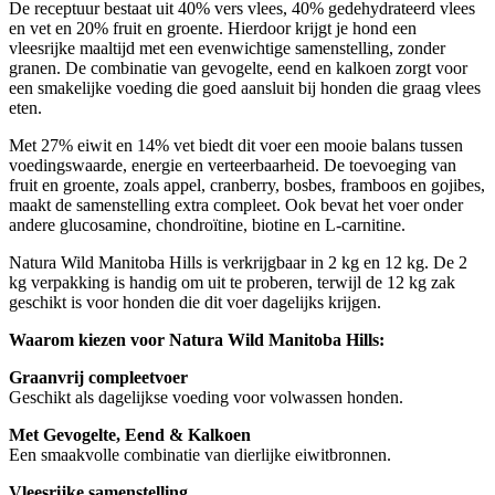
De receptuur bestaat uit 40% vers vlees, 40% gedehydrateerd vlees
en vet en 20% fruit en groente. Hierdoor krijgt je hond een
vleesrijke maaltijd met een evenwichtige samenstelling, zonder
granen. De combinatie van gevogelte, eend en kalkoen zorgt voor
een smakelijke voeding die goed aansluit bij honden die graag vlees
eten.
Met 27% eiwit en 14% vet biedt dit voer een mooie balans tussen
voedingswaarde, energie en verteerbaarheid. De toevoeging van
fruit en groente, zoals appel, cranberry, bosbes, framboos en gojibes,
maakt de samenstelling extra compleet. Ook bevat het voer onder
andere glucosamine, chondroïtine, biotine en L-carnitine.
Natura Wild Manitoba Hills is verkrijgbaar in 2 kg en 12 kg. De 2
kg verpakking is handig om uit te proberen, terwijl de 12 kg zak
geschikt is voor honden die dit voer dagelijks krijgen.
Waarom kiezen voor Natura Wild Manitoba Hills:
Graanvrij compleetvoer
Geschikt als dagelijkse voeding voor volwassen honden.
Met Gevogelte, Eend & Kalkoen
Een smaakvolle combinatie van dierlijke eiwitbronnen.
Vleesrijke samenstelling