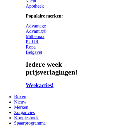
Vacht
Apotheek
Populaire merken:
Advantage
Advantix®
Milbemax
PUUR
Ropa
Belgavet
Iedere week
prijsverlagingen!
Weekacties!
Boxen
Nieuw
Merken
Zorgadvies
Koopjeshoek
Spaarprogramma