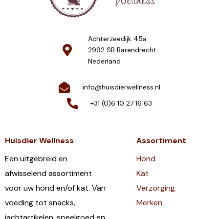
Achterzeedijk 45a
2992 SB Barendrecht
Nederland
info@huisdierwellness.nl
+31 (0)6 10 27 16 63
Huisdier Wellness
Assortiment
Een uitgebreid en
Hond
afwisselend assortiment
Kat
voor uw hond en/of kat. Van
Verzorging
voeding tot snacks,
Merken
jachtartikelen, speelgoed en