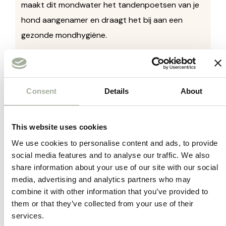
maakt dit mondwater het tandenpoetsen van je
hond aangenamer en draagt het bij aan een
gezonde mondhygiëne.
Frisse Adem:
Het mondwater neutraliseert
onaangename geurtjes en zorgt voor een
langdurige, frisse adem bij je hond.
Consent
Details
About
Tandvleesverzorging:
Het helpt bij het
verminderen van tandplak en tandsteen,
This website uses cookies
wat kan bijdragen aan de gezondheid van
We use cookies to personalise content and ads, to provide
het tandvlees en de tanden.
social media features and to analyse our traffic. We also
Makkelijk te Gebruiken:
Giet eenvoudig
share information about your use of our site with our social
een kleine hoeveelheid mondwater in het
media, advertising and analytics partners who may
combine it with other information that you’ve provided to
drinkwater van je hond. Er is geen extra
them or that they’ve collected from your use of their
poetsen of spoelen nodig.
services.
Heerlijke Smaak:
Het appelaroma maakt