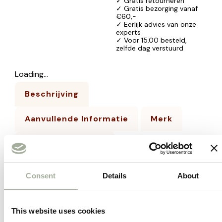
✓ Gratis retourneren
✓ Gratis bezorging vanaf
€60,-
✓ Eerlijk advies van onze
experts
✓ Voor 15.00 besteld,
zelfde dag verstuurd
Loading...
Beschrijving
Aanvullende Informatie
Merk
Beoordelingen (0)
Milbemax ontwormingstabletten, met als
Consent
Details
About
werkzame bestanddelen Milbemycine en
Praziquantel, bieden preventie tegen long- en
This website uses cookies
hartworminfecties en zorgen voor de