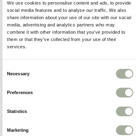
We use cookies to personalise content and ads, to provide
behandeling en controle van spoel-, haak- en
social media features and to analyse our traffic. We also
lintwormen bij katten.
share information about your use of our site with our social
media, advertising and analytics partners who may
Dosering:
combine it with other information that you’ve provided to
them or that they’ve collected from your use of their
2 tot 4 kg halve tablet
services.
4 tot 8 kg 1 tablet
Consent
Werkzame bestanddelen:
Necessary
Selection
Milbemycine oxime (16 mg) en Praziquantel (40
mg)
Preferences
Niet toedienen aan katten jonger dan 6 weken
Statistics
en/of met een gewicht minder dan 0,5 kg.
Inhoud: 2 tabletten
Marketing