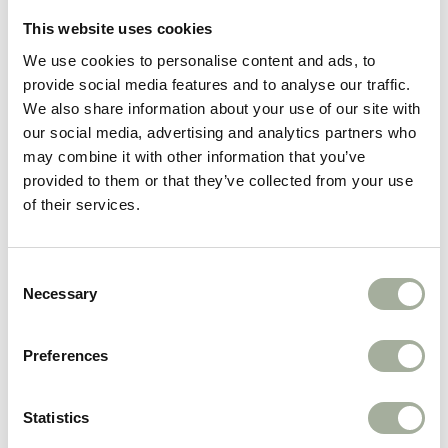
dagen hem uit om actief te spelen.
This website uses cookies
Wat Big Buddie Chucky echt onderscheidt, is het
We use cookies to personalise content and ads, to
ingebouwde piepgeluid. Elke keer dat jouw hond
provide social media features and to analyse our traffic.
We also share information about your use of our site with
erin bijt of erop drukt, zal het speeltje een leuk
our social media, advertising and analytics partners who
piepgeluid maken, wat het speelplezier verhoogt
may combine it with other information that you’ve
en jouw hond aanmoedigt om ermee te blijven
provided to them or that they’ve collected from your use
spelen.
of their services.
Consent
Necessary
Selection
Preferences
Statistics