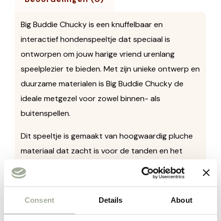
Big Buddie Chucky is een knuffelbaar en
interactief hondenspeeltje dat speciaal is
ontworpen om jouw harige vriend urenlang
speelplezier te bieden. Met zijn unieke ontwerp en
duurzame materialen is Big Buddie Chucky de
ideale metgezel voor zowel binnen- als
buitenspellen.
Dit speeltje is gemaakt van hoogwaardig pluche
materiaal dat zacht is voor de tanden en het
tandvlees van jouw hond, waardoor het geschikt
is voor kauwplezier. De levendige kleuren en het
aantrekkelijke ontwerp van Big Buddie Chucky
Consent
Details
About
stimuleren de nieuwsgierigheid van jouw hond en