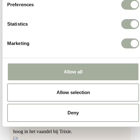
Preferences
Maat
23cm
Statistics
Marketing
Merk
Trixie
Allow all
Trixie
heeft een groot aanbod op het gebied van snacks
en kauwmaterialen. Veel van de productlijnen worden
Allow selection
door hun vakmensen ontwikkeld, gekeurd en getest.
Maar ook inschakeling van externe dierenexperts en
Deny
ontwikkelaars speelt een grote rol. Hoge kwaliteitseisen
en een op het dierenwelzijn gerichte uitvoering staan
hoog in het vaandel bij Trixie.