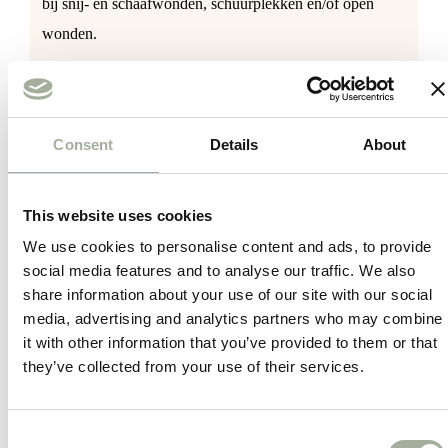
bij snij- en schaafwonden, schuurplekken en/of open
wonden.
Dit product wordt aanbevolen bij slecht helende wonden
en/of ontstoken wonden. Het beschermt en verzacht de
geïrriteerde en beschadigde huid. Het is ook zeer geschikt
Consent
Details
About
voor de behandeling van grotere wond- en
huidoppervlakken en voor het behandelen van moeilijk
This website uses cookies
bereikbare plekken. Het zorgt voor een snel
We use cookies to personalise content and ads, to provide
weefselherstel en reduceert de vorming van
social media features and to analyse our traffic. We also
littekenweefsel.
share information about your use of our site with our social
media, advertising and analytics partners who may combine
Omdat de vloeistof door middel van lucht uit het flesje
it with other information that you’ve provided to them or that
wordt gespoten, blijft het een geheel natuurlijk product.
they’ve collected from your use of their services.
Het gewicht en de afmeting van het flesje maken het zeer
geschikt mee te nemen. Er zijn geen contra-indicaties of
Consent