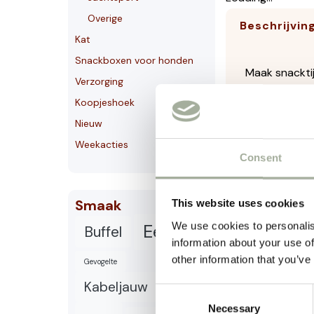
Overige
Beschrijvin
Kat
Snackboxen voor honden
Maak snackti
Verzorging
en belonen op
Koopjeshoek
wat zorgt voo
Nieuw
Weekacties
Interac
Consent
Mentale
Stevig 
Smaak
This website uses cookies
Geschik
We use cookies to personalis
Eend
Buffel
Eenvoud
information about your use of
other information that you’ve
De Trixie Sna
Gevogelte
bezig willen z
Kabeljauw
Kalkoen
Consent
Een perfecte 
Necessary
Selection