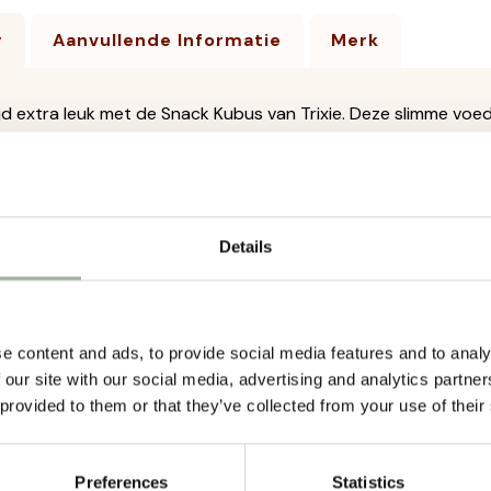
g
Aanvullende Informatie
Merk
jd extra leuk met de Snack Kubus van Trixie. Deze slimme vo
 een uitdagende manier. Door de kubus voort te duwen of te r
r mentale stimulatie en langdurig speelplezier.
tief snacken:
De kubus laat snacks er geleidelijk uitrollen ter
Details
 uitdaging:
Stimuleert het denkvermogen en houdt honden 
materiaal:
Gemaakt van duurzaam kunststof voor langdurig g
t voor verschillende snacks:
Te vullen met brokjes of klei
e content and ads, to provide social media features and to analy
ig te reinigen:
Gemakkelijk schoon te maken na gebruik.
 our site with our social media, advertising and analytics partn
 provided to them or that they’ve collected from your use of their
ck Kubus is ideaal voor honden die extra uitdaging kunnen geb
ijn. Het speeltje voorkomt schrokken, stimuleert de natuurlijke
combinatie van snacken en spelen in één!
Preferences
Statistics