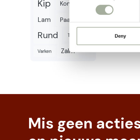
Kip
Konijn
Lam
Paard
Rund
Tonijn
Deny
Zalm
Varken
Mis geen actie