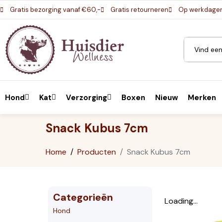
Gratis bezorging vanaf €60,-
Gratis retourneren
Op werkdagen 
Hond
Kat
Verzorging
Boxen
Nieuw
Merken
Snack Kubus 7cm
Home
Producten
Snack Kubus 7cm
Categorieën
Loading...
Hond