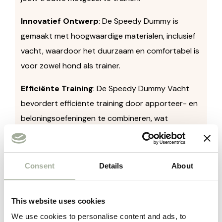
Innovatief Ontwerp
: De Speedy Dummy is
gemaakt met hoogwaardige materialen, inclusief
vacht, waardoor het duurzaam en comfortabel is
voor zowel hond als trainer.
Efficiënte Training
: De Speedy Dummy Vacht
bevordert efficiënte training door apporteer- en
beloningsoefeningen te combineren, wat
essentieel is voor de ontwikkeling van
gehoorzaamheid bij jouw hond.
Consent
Details
About
Verleidelijke Textuur
: De vacht op de dummy
trekt de aandacht van jouw hond en vergroot de
betrokkenheid bij trainingsactiviteiten.
This website uses cookies
We use cookies to personalise content and ads, to