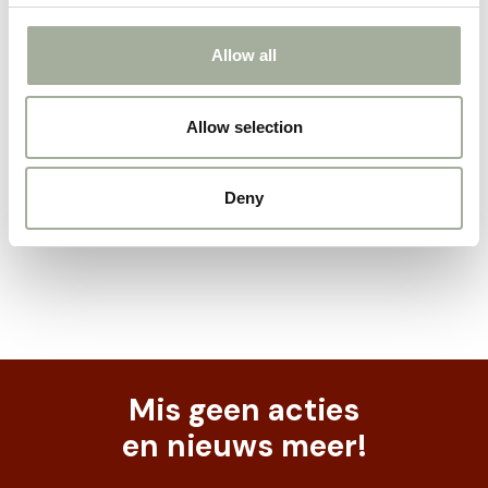
Let op: Dummies zijn geen speelgoed; ze zijn
Allow all
bedoeld om mee te trainen. Laat uw hond
niet alleen achter met de dummy en laat
hem er niet op kauwen!
Allow selection
Deny
Mis geen acties
en nieuws meer!