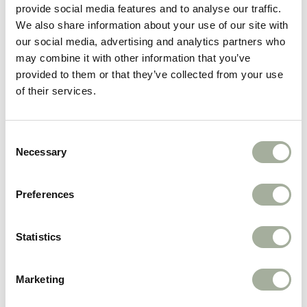
Diversiteit in Training
: Met de mogelijkheid om
provide social media features and to analyse our traffic.
de dummy te vullen met snacks, kun je jouw hond
We also share information about your use of our site with
our social media, advertising and analytics partners who
extra stimuleren en motiveren tijdens
may combine it with other information that you’ve
trainingssessies.
provided to them or that they’ve collected from your use
of their services.
Handig en Veelzijdig
: De Speedy Dummy Vacht
is gemakkelijk vast te pakken en te werpen,
waardoor het een praktische tool is voor diverse
Consent
Necessary
Selection
trainingsomgevingen.
Kies voor de Speedy Dummy Vacht van Firedog
Preferences
en ervaar een verrijkte trainingsroutine voor jouw
hond. Dankzij het innovatieve ontwerp en de
Statistics
aantrekkelijke textuur zal deze dummy al snel een
onmisbaar hulpmiddel worden in jouw
Marketing
trainingssessies.