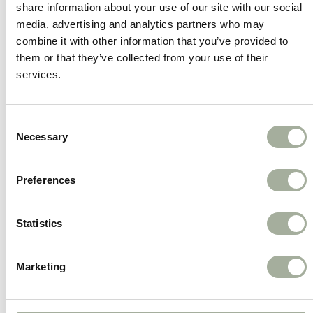
share information about your use of our site with our social
Geluidssignaal
: Stimuleert de aandacht
media, advertising and analytics partners who may
van de hond op een zachte manier.
combine it with other information that you’ve provided to
Geschikt voor elke hond
: Ongeacht
them or that they’ve collected from your use of their
leeftijd of ras.
services.
Draagbaar en lichtgewicht
: Makkelijk mee
te nemen tijdens wandelingen en trainingen.
Consent
Necessary
Diervriendelijke methode
: Geen fysieke
Selection
correctie nodig.
Preferences
Gebruik de Training-Discs van Trixie om je hond
op een zachte en effectieve manier te trainen en
Statistics
gewenst gedrag snel aan te leren!
Marketing