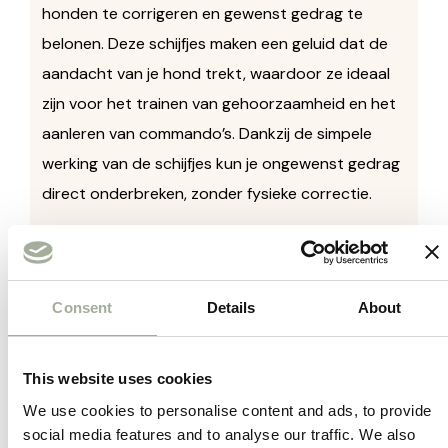
honden te corrigeren en gewenst gedrag te
belonen. Deze schijfjes maken een geluid dat de
aandacht van je hond trekt, waardoor ze ideaal
zijn voor het trainen van gehoorzaamheid en het
aanleren van commando’s. Dankzij de simpele
werking van de schijfjes kun je ongewenst gedrag
direct onderbreken, zonder fysieke correctie.
Trixie Training-Discs zijn geschikt voor zowel
beginnende als ervaren trainers en zijn een
diervriendelijke manier om je hond snel en
Consent
Details
About
effectief te trainen.
Effectief gehoorzaamheidstraining
:
This website uses cookies
Helpt ongewenst gedrag te corrigeren en
We use cookies to personalise content and ads, to provide
gewenst gedrag te belonen.
social media features and to analyse our traffic. We also