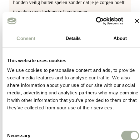
honden veilig buiten spelen zonder dat je je zorgen hoeft
te maken over loslopen of wegrennen.
Veiligheid eerst:
Deze vastbindlijn zorgt ervoor
dat je hond in een bepaalde ruimte kan spelen
Consent
Details
About
zonder de kans te lopen de omgeving te verlaten of
in gevaarlijke situaties terecht te komen.
This website uses cookies
Duurzaamheid:
De spiraalkabel is gemaakt van
We use cookies to personalise content and ads, to provide
hoogwaardig, roestvrij staal dat bestand is tegen de
social media features and to analyse our traffic. We also
kracht van de meeste honden. Het is ontworpen om
share information about your use of our site with our social
langdurig gebruik te weerstaan.
media, advertising and analytics partners who may combine
it with other information that you’ve provided to them or that
Bewegingsvrijheid:
Je hond kan vrij rondrennen
they’ve collected from your use of their services.
en spelen terwijl hij toch veilig aan de lijn blijft. Dit
is ideaal voor tuinfeestjes, kampeeruitjes of
Consent
gewoon in de achtertuin.
Necessary
Selection