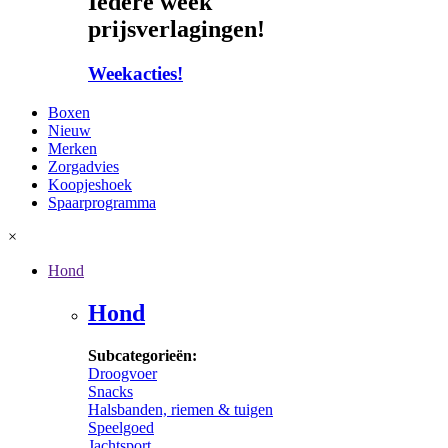
Iedere week
prijsverlagingen!
Weekacties!
Boxen
Nieuw
Merken
Zorgadvies
Koopjeshoek
Spaarprogramma
×
Hond
Hond
Subcategorieën:
Droogvoer
Snacks
Halsbanden, riemen & tuigen
Speelgoed
Jachtsport