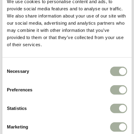
Vacht
We use cookies to personalise content and ads, to
Apotheek
provide social media features and to analyse our traffic.
We also share information about your use of our site with
Populaire merken:
our social media, advertising and analytics partners who
Advantage
may combine it with other information that you’ve
Advantix®
Milbemax
provided to them or that they’ve collected from your use
PUUR
of their services.
Ropa
Belgavet
Iedere week
Consent
Necessary
Selection
prijsverlagingen!
Weekacties!
Preferences
Boxen
Nieuw
Statistics
Merken
Zorgadvies
Koopjeshoek
Spaarprogramma
Marketing