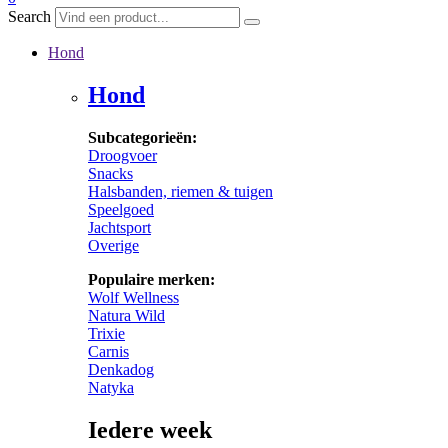
Search
Hond
Hond
Subcategorieën:
Droogvoer
Snacks
Halsbanden, riemen & tuigen
Speelgoed
Jachtsport
Overige
Populaire merken:
Wolf Wellness
Natura Wild
Trixie
Carnis
Denkadog
Natyka
Iedere week