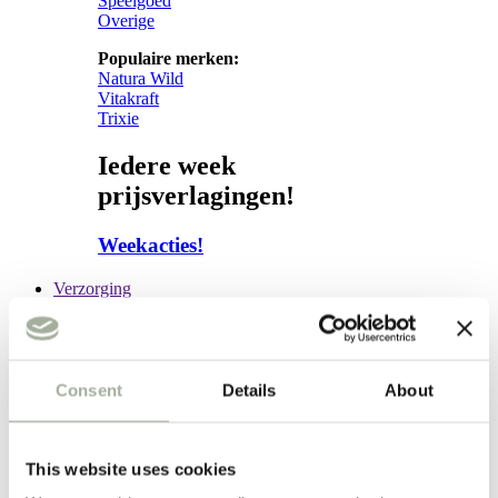
Speelgoed
Overige
Populaire merken:
Natura Wild
Vitakraft
Trixie
Iedere week
prijsverlagingen!
Weekacties!
Verzorging
Verzorging
Subcategorieën:
Consent
Details
About
Hond
Vacht
Apotheek
This website uses cookies
Kat