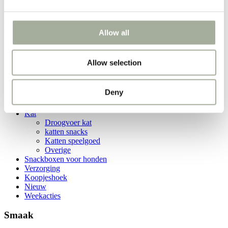
Weekacties!
Liquid Snack Zalm
Allow all
Home
Producten
Allow selection
Liquid Snack Zalm
Categorieën
Deny
Hond
Kat
Droogvoer kat
katten snacks
Katten speelgoed
Overige
Snackboxen voor honden
Verzorging
Koopjeshoek
Nieuw
Weekacties
Smaak