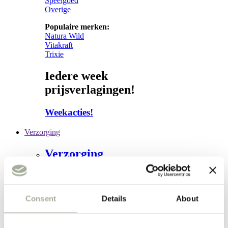
Speelgoed
Overige
Populaire merken:
Natura Wild
Vitakraft
Trixie
Iedere week
prijsverlagingen!
Weekacties!
Verzorging
Verzorging
Subcategorieën:
Hond
Vacht
Consent
Details
About
Apotheek
Kat