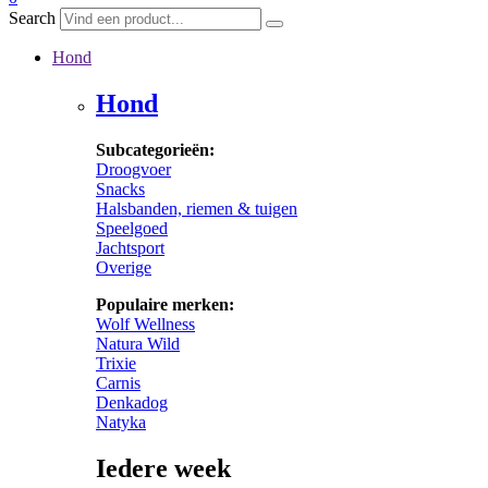
Search
Hond
Hond
Subcategorieën:
Droogvoer
Snacks
Halsbanden, riemen & tuigen
Speelgoed
Jachtsport
Overige
Populaire merken:
Wolf Wellness
Natura Wild
Trixie
Carnis
Denkadog
Natyka
Iedere week