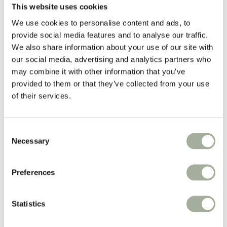
Vacht
This website uses cookies
Apotheek
We use cookies to personalise content and ads, to
Populaire merken:
provide social media features and to analyse our traffic.
Advantage
We also share information about your use of our site with
Advantix®
our social media, advertising and analytics partners who
Milbemax
may combine it with other information that you’ve
PUUR
Ropa
provided to them or that they’ve collected from your use
Belgavet
of their services.
Iedere week
prijsverlagingen!
Consent
Necessary
Selection
Weekacties!
Boxen
Preferences
Nieuw
Merken
Zorgadvies
Statistics
Koopjeshoek
Spaarprogramma