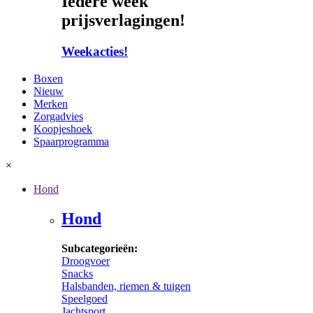
Iedere week
prijsverlagingen!
Weekacties!
Boxen
Nieuw
Merken
Zorgadvies
Koopjeshoek
Spaarprogramma
×
Hond
Hond
Subcategorieën:
Droogvoer
Snacks
Halsbanden, riemen & tuigen
Speelgoed
Jachtsport