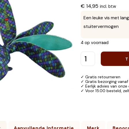
€
14,95
incl. btw
Een leuke vis met lang
stuitervermogen
4 op voorraad
T
✓ Gratis retourneren
✓ Gratis bezorging vanaf
✓ Eerlijk advies van onze
✓ Voor 15.00 besteld, ze
g
Aanvullende Informatie
Merk
Beoord