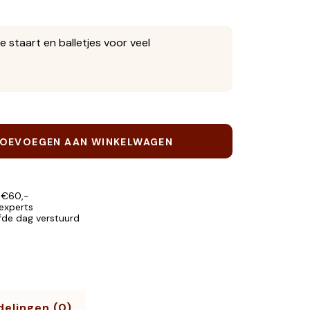
e staart en balletjes voor veel
OEVOEGEN AAN WINKELWAGEN
 €60,-
 experts
lfde dag verstuurd
elingen (0)