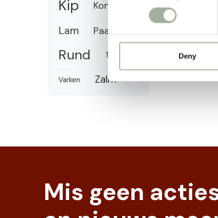
Kip
Konijn
Lam
Paard
Rund
Tonijn
Deny
Zalm
Varken
Mis geen actie