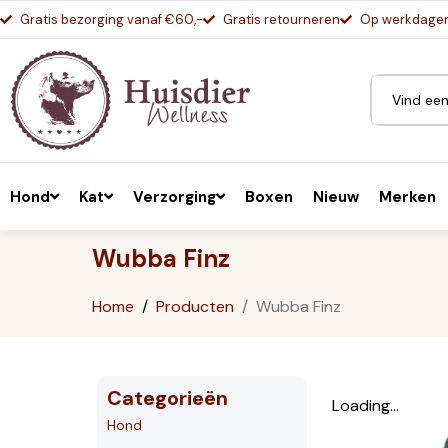
Gratis bezorging vanaf €60,-
Gratis retourneren
Op werkdagen 
Hond
Kat
Verzorging
Boxen
Nieuw
Merken
Wubba Finz
Home
Producten
Wubba Finz
Categorieën
Loading...
Hond