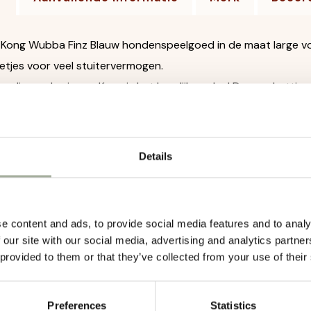
 Kong Wubba Finz Blauw hondenspeelgoed in de maat large voo
letjes voor veel stuitervermogen.
e vliegende vis van Kong is het heerlijk spelen! Deze schattig u
 Zo kan de hond er lekker aan trekken en stimuleert de bewegin
et het speelgoed te schudden. Door de twee balletjes binnenin 
verwerkt. Niet alleen leuk om te zien, maar ook heerlijk om mee
Details
nspeelgoed in de vorm van een bont gekleurde vis
taart
en en heeft een pieper
e content and ads, to provide social media features and to analy
 our site with our social media, advertising and analytics partn
e te apporteren, aerodynamisch ontworpen om verder door d
 provided to them or that they’ve collected from your use of their
Preferences
Statistics