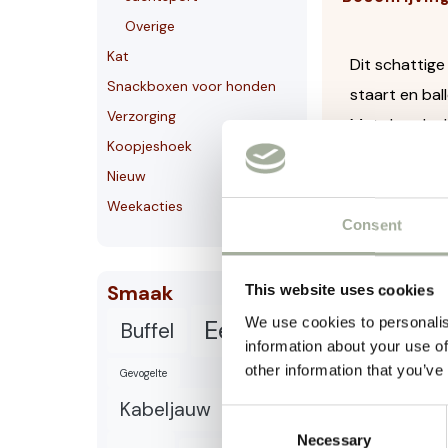
Overige
Kat
Dit schattige
Snackboxen voor honden
staart en bal
Verzorging
Met deze leuk
Koopjeshoek
lange staart.
Nieuw
instinct om m
Weekacties
het speeltje 
Consent
– Leuk honde
Smaak
– Met lange s
This website uses cookies
– Kan stuiter
We use cookies to personalis
Eend
Buffel
information about your use of
– Leuk om me
other information that you’ve
Gevogelte
Kabeljauw
Kalkoen
Consent
Necessary
Selection