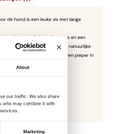
r de hond is een leuke vis met lange
itziende vis heeft leuke kleurtjes en een
g van de flapperige staart het natuurlijke
stuitert de vis en ook zit er een pieper in
 te spelen dus!
About
se our traffic. We also share
ers who may combine it with
e lucht te zeilen
 services.
Marketing