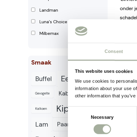
onder j
Landman
schadeli
Luna's Choice
Een goe
Milbemax
ontworm
besmett
Consent
Smaak
On
This website uses cookies
Eend
Buffel
Een kit
We use cookies to personalis
voor bu
information about your use of
Kabeljauw
Gevogelte
other information that you’ve
Maar oo
Kip
Konijn
Kalkoen
Consent
Hoe
Necessary
Selection
Lam
Paard
Ha