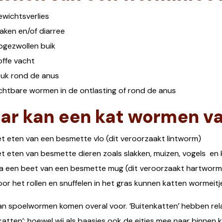
wichtsverlies
aken en/of diarree
gezwollen buik
ffe vacht
uk rond de anus
chtbare wormen in de ontlasting of rond de anus
ar kan een kat wormen va
t eten van een besmette vlo (dit veroorzaakt lintworm)
t eten van besmette dieren zoals slakken, muizen, vogels en 
a een beet van een besmette mug (dit veroorzaakt hartworm
or het rollen en snuffelen in het gras kunnen katten wormei
van spoelwormen komen overal voor. ‘Buitenkatten’ hebben r
katten’; hoewel wij als baasjes ook de eitjes mee naar binnen