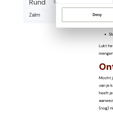
Rund
Tonijn
Varken
Pr
He
Zalm
Deny
Op
Me
Sl
Lukt he
mengen.
On
Mocht j
van je 
heeft j
aanwezi
(nog) n