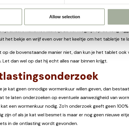
obeer je kat te laten zitten en stel hem gerust
t fijnste is om je kat wat omhoog te laten kijken
Allow selection
en voorzichtig het bekje met je duim en wijsvinger
t je andere hand het tabletje zo ver mogelijk op de tong leg
uit het bekje en wrijf even over het keeltje om het tabletje te 
t op de bovenstaande manier niet, dan kun je het tablet ook 
 Let dan wel op dat hij echt alles naar binnen krijgt.
tlastingsonderzoek
e je kat geen onnodige wormenkuur willen geven, dan bestaat 
kat te laten onderzoeken op eventuele aanwezigheid van worm
e kat een wormenkuur nodig. Zo’n onderzoek geeft geen 100% 
g zijn of als je kat wel besmet is maar er nog geen nieuwe eitje
iets in de ontlasting wordt gevonden.