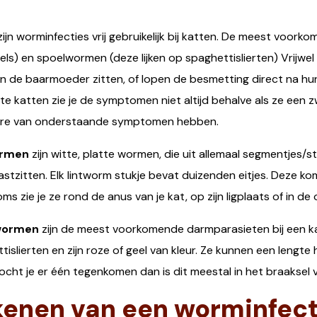
zijn worminfecties vrij gebruikelijk bij katten. De meest voork
rrels) en spoelwormen (deze lijken op spaghettislierten) Vrijwe
in de baarmoeder zitten, of lopen de besmetting direct na hu
e katten zie je de symptomen niet altijd behalve als ze een
re van onderstaande symptomen hebben.
ormen
zijn witte, platte wormen, die uit allemaal segmentjes/st
stzitten. Elk lintworm stukje bevat duizenden eitjes. Deze ko
oms zie je ze rond de anus van je kat, op zijn ligplaats of in de 
wormen
zijn de meest voorkomende darmparasieten bij een ka
tislierten en zijn roze of geel van kleur. Ze kunnen een lengte
ocht je er één tegenkomen dan is dit meestal in het braaksel 
kenen van een worminfect