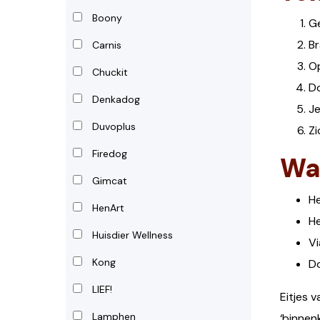
Boony
Ge
Br
Carnis
Op
Chuckit
Do
Denkadog
Je
Duvoplus
Zi
Firedog
Wa
Gimcat
He
HenArt
He
Huisdier Wellness
Vi
Kong
Do
LIEF!
Eitjes 
Lamphen
‘binnen