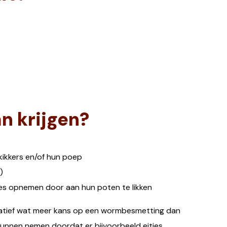
n krijgen?
kikkers en/of hun poep
)
tjes opnemen door aan hun poten te likken
elatief wat meer kans op een wormbesmetting dan
 kunnen nemen doordat er bijvoorbeeld eitjes