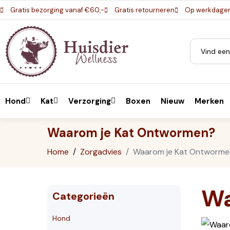
Gratis bezorging vanaf €60,-
Gratis retourneren
Op werkdagen 
Hond
Kat
Verzorging
Boxen
Nieuw
Merken
Waarom je Kat Ontwormen?
Home
Zorgadvies
Waarom je Kat Ontworme
Wa
Categorieën
Hond