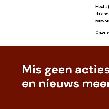
Mocht j
dit ond
rauw vl
Onze ve
Mis geen actie
en nieuws meer