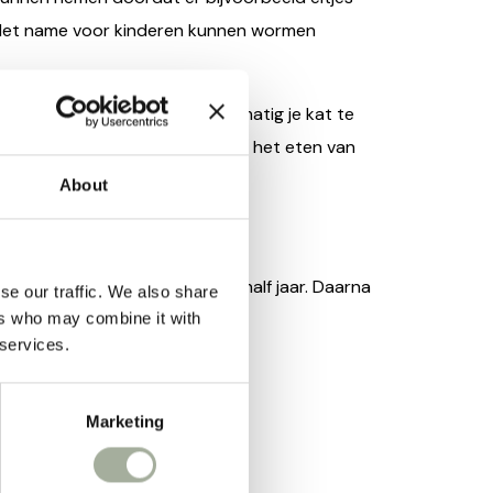
. Met name voor kinderen kunnen wormen
oorkomen; namelijk door regelmatig je kat te
etting van de ontlasting door het eten van
About
, daarna maandelijks tot een half jaar. Daarna
se our traffic. We also share
per jaar.
ers who may combine it with
 services.
l krijgen.
mtablet?
Marketing