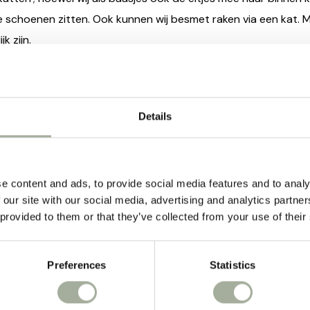
e schoenen zitten. Ook kunnen wij besmet raken via een kat
jk zijn.
de preventie is dus zeker belangrijk om de worminfecties te v
en en de kattenbak goed schoon te houden ( mogelijke besm
e dieren).
Details
twormingsschema
ten wordt meestal bij een fokker met 3, 5 en 7 weken ontwormd
e content and ads, to provide social media features and to analy
itenkatten zeker 4 keer per jaar en bij binnenkatten 1 a 2 keer 
 our site with our social media, advertising and analytics partn
 provided to them or that they’ve collected from your use of their
k dan is er nooit een 100% garantie dat je kat nooit wormen za
 geef je een kat een wor
Preferences
Statistics
al het tablet vast uit de verpakking