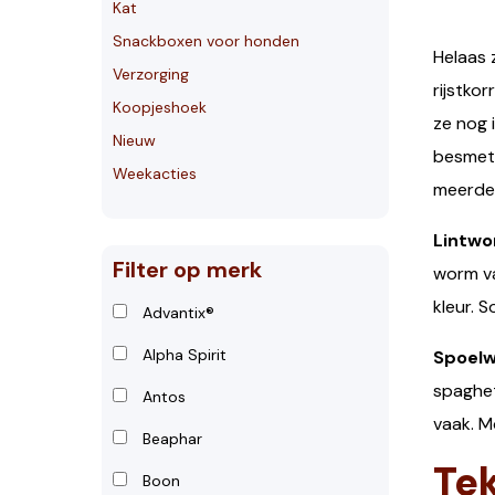
Kat
Snackboxen voor honden
Helaas 
Verzorging
rijstko
Koopjeshoek
ze nog 
Nieuw
besmett
Weekacties
meerde
Lintw
Filter op merk
worm va
kleur. S
Advantix®
Alpha Spirit
Spoel
spaghet
Antos
vaak. M
Beaphar
Te
Boon