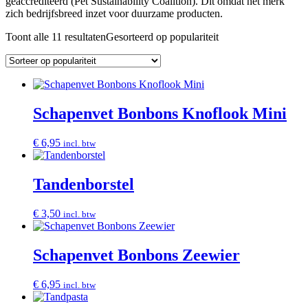
geaccrediteerd (Pet Sustainability Coalition). Dit omdat het merk
zich bedrijfsbreed inzet voor duurzame producten.
Toont alle 11 resultaten
Gesorteerd op populariteit
Schapenvet Bonbons Knoflook Mini
€
6,95
incl. btw
Tandenborstel
€
3,50
incl. btw
Schapenvet Bonbons Zeewier
€
6,95
incl. btw