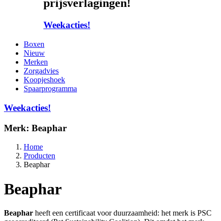
prijsverlagingen!
Weekacties!
Boxen
Nieuw
Merken
Zorgadvies
Koopjeshoek
Spaarprogramma
Weekacties!
Merk:
Beaphar
Home
Producten
Beaphar
Beaphar
Beaphar
heeft een certificaat voor duurzaamheid: het merk is PSC