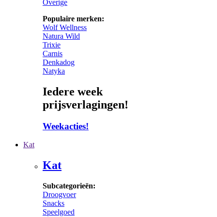
Overige
Populaire merken:
Wolf Wellness
Natura Wild
Trixie
Carnis
Denkadog
Natyka
Iedere week
prijsverlagingen!
Weekacties!
Kat
Kat
Subcategorieën:
Droogvoer
Snacks
Speelgoed