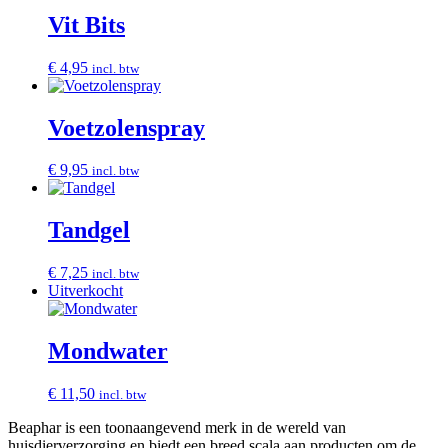
Vit Bits
€
4,95
incl. btw
Voetzolenspray
€
9,95
incl. btw
Tandgel
€
7,25
incl. btw
Uitverkocht
Mondwater
€
11,50
incl. btw
Beaphar is een toonaangevend merk in de wereld van
huisdierverzorging en biedt een breed scala aan producten om de