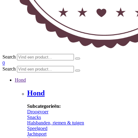
Search
0
Search
Hond
Hond
Subcategorieën:
Droogvoer
Snacks
Halsbanden, riemen & tuigen
Speelgoed
Jachtsport