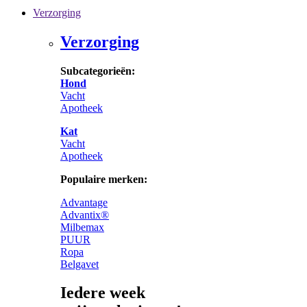
Verzorging
Verzorging
Subcategorieën:
Hond
Vacht
Apotheek
Kat
Vacht
Apotheek
Populaire merken:
Advantage
Advantix®
Milbemax
PUUR
Ropa
Belgavet
Iedere week