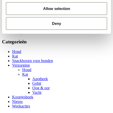
Weekacties!
Allow selection
Tandpasta
Home
Deny
Producten
Tandpasta
Categorieën
Hond
Kat
Snackboxen voor honden
Verzorging
Hond
Kat
Apotheek
Gebit
Oog & oor
Vacht
Koopjeshoek
Nieuw
Weekacties