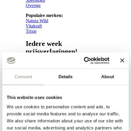
Speelgoed
Overige
Populaire merken:
Natura Wild
Vitakraft
Trixie
Iedere week
prijsverlagingen!
Weekacties!
Verzorging
Consent
Details
About
Verzorging
This website uses cookies
Subcategorieën:
Hond
We use cookies to personalise content and ads, to
Vacht
provide social media features and to analyse our traffic.
Apotheek
We also share information about your use of our site with
Kat
our social media, advertising and analytics partners who