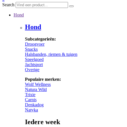
Search
Hond
Hond
Subcategorieën:
Droogvoer
Snacks
Halsbanden, riemen & tuigen
Speelgoed
Jachtsport
Overige
Populaire merken:
Wolf Wellness
Natura Wild
Trixie
Carnis
Denkadog
Natyka
Iedere week