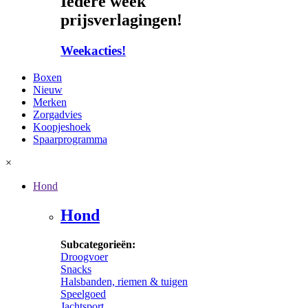
Iedere week
prijsverlagingen!
Weekacties!
Boxen
Nieuw
Merken
Zorgadvies
Koopjeshoek
Spaarprogramma
×
Hond
Hond
Subcategorieën:
Droogvoer
Snacks
Halsbanden, riemen & tuigen
Speelgoed
Jachtsport