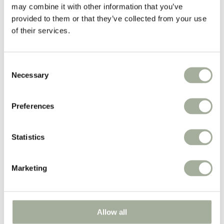
Vacht
may combine it with other information that you’ve
Apotheek
provided to them or that they’ve collected from your use
Populaire merken:
of their services.
Advantage
Advantix®
Milbemax
Consent
PUUR
Necessary
Selection
Ropa
Belgavet
Preferences
Iedere week
prijsverlagingen!
Statistics
Weekacties!
Boxen
Marketing
Nieuw
Merken
Zorgadvies
Koopjeshoek
Spaarprogramma
Allow all