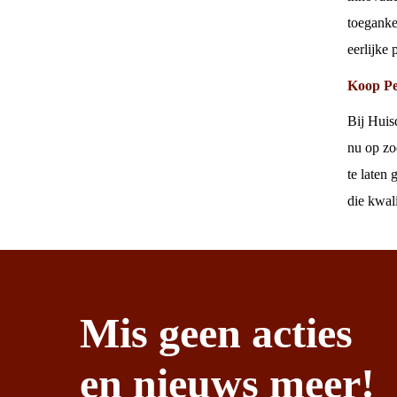
toegankel
eerlijke
Koop Pet
Bij Huis
nu op zo
te laten
die kwal
Mis geen acties
en nieuws meer!