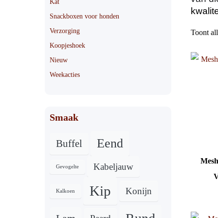
Kat
kwalit
Snackboxen voor honden
Verzorging
Toont all
Koopjeshoek
Nieuw
Weekacties
Smaak
Eend
Buffel
Mesh
Kabeljauw
Gevogelte
V
Kip
Konijn
Kalkoen