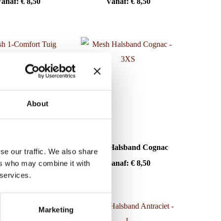
Vanaf:
€
8,50
Vanaf:
€
8,50
About
 1-Comfort Tuig
Mesh Halsband Cognac
se our traffic. We also share
Antraciet
Vanaf:
€
8,50
ers who may combine it with
anaf:
€
25,50
 services.
Marketing