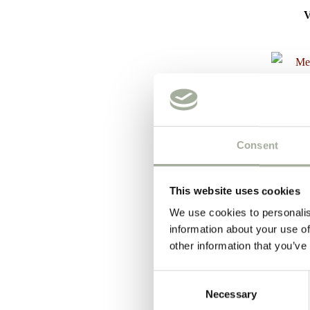
V
Consent
This website uses cookies
Mesh 1
We use cookies to personalis
V
information about your use of
other information that you’ve
Consent
Necessary
Selection