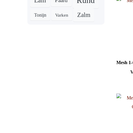
Rund
Lam
Paard
Zalm
Tonijn
Varken
Mesh 1-
V