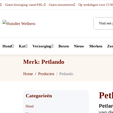
Gratis bezorging vanaf €60,-
Gratis retourneren
Op werkdagen voor 15.00 
Hond
Kat
Verzorging
Boxen
Nieuw
Merken
Zor
Merk:
Petlando
Home
Producten
Petlando
Pet
Categorieën
Petl
Hond
van di