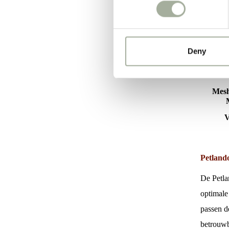
Deny
Mesh
V
Petlando
De Petla
optimale
passen d
betrouwb