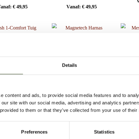
anaf:
€
49,95
Vanaf:
€
49,95
Details
-Comfort Tuig Rood
Magnetech Harnas
Mesh
e content and ads, to provide social media features and to analy
Navy/Fuchsia
anaf:
€
25,50
 our site with our social media, advertising and analytics partn
Vanaf:
€
49,95
V
 provided to them or that they’ve collected from your use of their
Preferences
Statistics