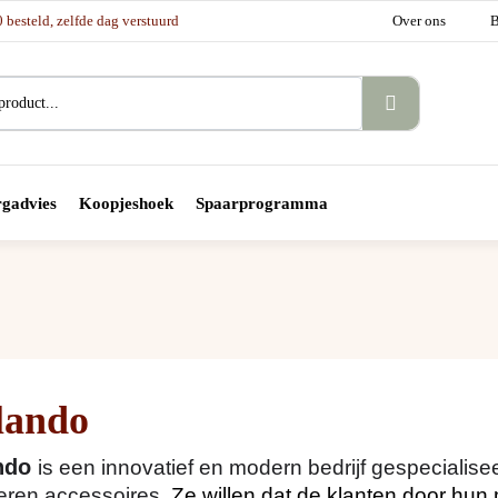
besteld, zelfde dag verstuurd
Over ons
B
gadvies
Koopjeshoek
Spaarprogramma
lando
ando
is een innovatief en modern bedrijf gespecialise
eren accessoires.
Ze willen dat de klanten door hun