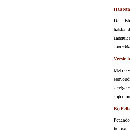
Halsban
De halsb
halsband
aansluit
aantrekke
Verstelb
Met de ve
eenvoudi
stevige 
stijlen 
Bij Petl
Petlando
innovatie