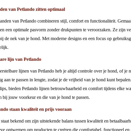
den van Petlando zitten optimaal
anden van Petlando combineren stijl, comfort en functionaliteit. Gemaa
en een optimale pasvorm zonder drukpunten te veroorzaken. Ze zijn ver
 bij de nek van je hond. Met moderne designs en een focus op gebruiksg
lijk.
are lijn van Petlando
rstelbare lijnen van Petlando heb je altijd controle over je hond, of je n
g aan te passen in lengte, zodat je de vrijheid van je hond kunt bepa
clips, bieden Petlando lijnen betrouwbaarheid en comfort tijdens elke wa
om bij jouw voorkeur en die van je hond te passen.
ando staan kwaliteit en prijs vooraan
 staat bekend om zijn uitstekende balans tussen kwaliteit en betaalbaa
ve ontwerpen om producten te creëren die comfortabel, functioneel en sti