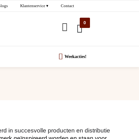
logs
Klantenservice ▾
Contact
0
Weekacties!
erd in succesvolle producten en distributie
 merk geïnspireerd worden en staan voor