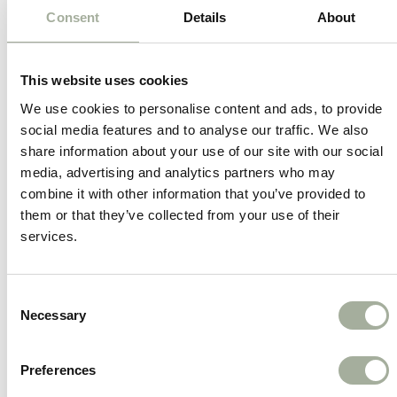
comfort, zelfs tijdens langere wandelingen.
Consent
Details
About
Jouw hond blijft koel en comfortabel,
ongeacht het seizoen.
This website uses cookies
Optimale Pasvorm:
Het Y-Mesh Tuig is
We use cookies to personalise content and ads, to provide
verstelbaar en voorzien van een handige
social media features and to analyse our traffic. We also
sluiting voor een optimale pasvorm.
share information about your use of our site with our social
Hierdoor kan het tuig perfect worden
media, advertising and analytics partners who may
combine it with other information that you’ve provided to
aangepast aan de lichaamsbouw van jouw
them or that they’ve collected from your use of their
hond, waardoor schuren en ongemakken
services.
worden voorkomen.
Veilige Bevestiging:
Uitgerust met stevige
Consent
D-ringen biedt het tuig een veilige
Necessary
Selection
bevestiging voor de riem. De dubbele ringen
zorgen voor extra stabiliteit tijdens
Preferences
wandelingen en trainingen, terwijl de hond