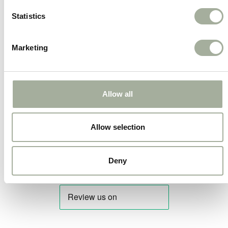
comfortabel kan bewegen.
Statistics
Stijlvol Design:
Het Petlando Y-Mesh Tuig
combineert functionaliteit met stijl. Het
Marketing
eigentijdse ontwerp en de beschikbaarheid
in verschillende kleuren maken jouw hond
niet alleen comfortabel, maar ook modieus
Allow all
tijdens elke wandeling.
Allow selection
Deny