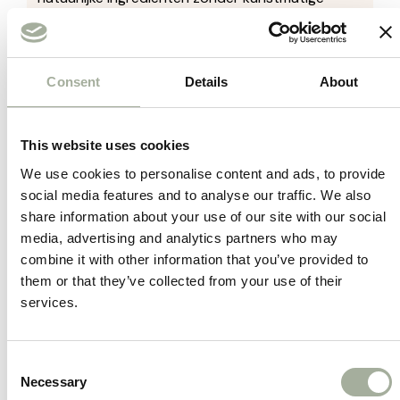
toevoegingen, kleurstoffen of
conserveringsmiddelen.
Consent
Details
About
Voedzame Beloning
: Deze traktatie levert
essentiële voedingsstoffen die bijdragen aan de
gezondheid en vitaliteit van jouw hond.
This website uses cookies
We use cookies to personalise content and ads, to provide
Ideaal voor Tussendoor
: Of het nu als beloning
social media features and to analyse our traffic. We also
is tijdens het trainen of gewoon als liefdevolle
share information about your use of our site with our social
media, advertising and analytics partners who may
traktatie, Boxby Chicken & Spinach is perfect
combine it with other information that you’ve provided to
voor elk moment.
them or that they’ve collected from your use of their
services.
Knapperige Textuur
: De knapperige textuur van
de stukjes draagt bij aan de tandverzorging en
het kauwplezier van jouw hond.
Consent
Necessary
Selection