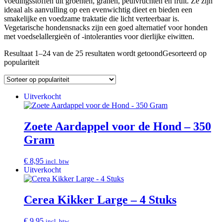
voedingsstoffen uit groenten, granen, peulvruchten en fruit. Ze zijn
ideaal als aanvulling op een evenwichtig dieet en bieden een
smakelijke en voedzame traktatie die licht verteerbaar is.
Vegetarische hondensnacks zijn een goed alternatief voor honden
met voedselallergieën of -intoleranties voor dierlijke eiwitten.
Resultaat 1–24 van de 25 resultaten wordt getoond
Gesorteerd op
populariteit
Uitverkocht
Zoete Aardappel voor de Hond – 350
Gram
€
8,95
incl. btw
Uitverkocht
Cerea Kikker Large – 4 Stuks
€
9,95
incl. btw