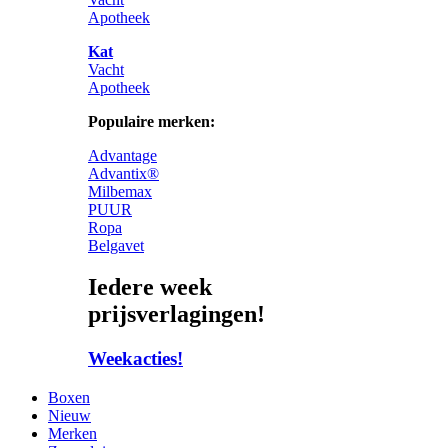
Apotheek
Kat
Vacht
Apotheek
Populaire merken:
Advantage
Advantix®
Milbemax
PUUR
Ropa
Belgavet
Iedere week
prijsverlagingen!
Weekacties!
Boxen
Nieuw
Merken