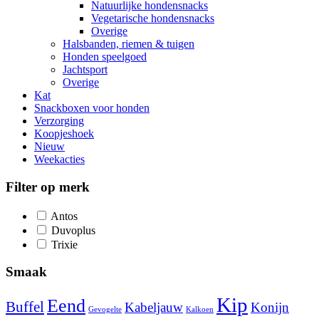
Natuurlijke hondensnacks
Vegetarische hondensnacks
Overige
Halsbanden, riemen & tuigen
Honden speelgoed
Jachtsport
Overige
Kat
Snackboxen voor honden
Verzorging
Koopjeshoek
Nieuw
Weekacties
Filter op merk
Antos
Duvoplus
Trixie
Smaak
Kip
Eend
Buffel
Kabeljauw
Konijn
Gevogelte
Kalkoen