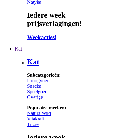
Natyka
Iedere week
prijsverlagingen!
Weekacties!
Kat
Kat
Subcategorieën:
Droogvoer
Snacks
Speelgoed
Overige
Populaire merken:
Natura Wild
Vitakraft
Trixie
Iedere week