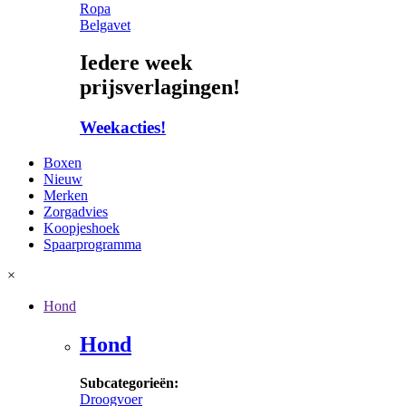
Ropa
Belgavet
Iedere week
prijsverlagingen!
Weekacties!
Boxen
Nieuw
Merken
Zorgadvies
Koopjeshoek
Spaarprogramma
×
Hond
Hond
Subcategorieën:
Droogvoer