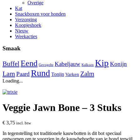
Overige
Kat
Snackboxen voor honden
Verzorging
Koopjeshoek
Nieuw
Weekacties
Smaak
Kip
Eend
Buffel
Kabeljauw
Konijn
Gevogelte
Kalkoen
Rund
Lam
Zalm
Paard
Tonijn
Varken
Loading...
Veggie Jawn Bone – 3 Stuks
€
3,75
incl. btw
In tegenstelling tot traditionele kauwbotten is dit bot speciaal
ontworpen om te voorzien in de kauwbehoefte van je hond terwijl