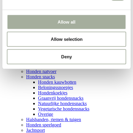
Weekacties!
Veggie Jawn Bone – 3 Stuks
Allow all
Home
Producten
Veggie Jawn Bone - 3 Stuks
Allow selection
Categorieën
Deny
Hond
Honden droogvoer
Honden natvoer
Honden snacks
Honden kauwbotten
Beloningssnoepjes
Hondenkoekjes
Graanvrij hondensnacks
Natuurlijke hondensnacks
Vegetarische hondensnacks
Overige
Halsbanden, riemen & tuigen
Honden speelgoed
Jachtsport