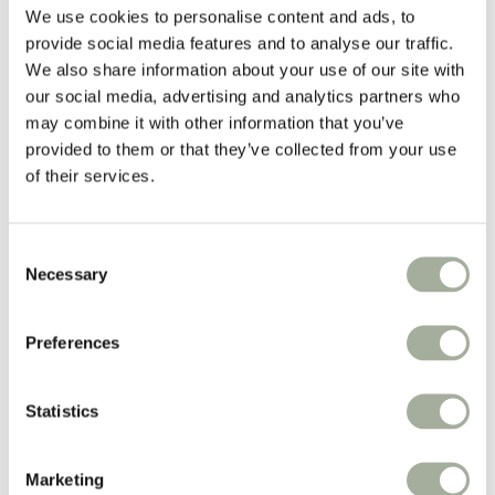
Vacht
We use cookies to personalise content and ads, to
Apotheek
provide social media features and to analyse our traffic.
Populaire merken:
We also share information about your use of our site with
our social media, advertising and analytics partners who
Advantage
Advantix®
may combine it with other information that you’ve
Milbemax
provided to them or that they’ve collected from your use
PUUR
of their services.
Ropa
Belgavet
Iedere week
Consent
prijsverlagingen!
Necessary
Selection
Weekacties!
Preferences
Boxen
Nieuw
Merken
Statistics
Zorgadvies
Koopjeshoek
Spaarprogramma
Marketing