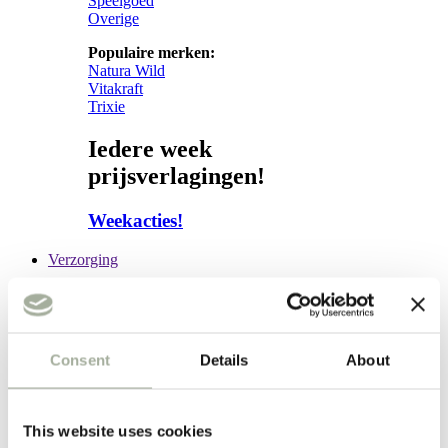
Speelgoed
Overige
Populaire merken:
Natura Wild
Vitakraft
Trixie
Iedere week
prijsverlagingen!
Weekacties!
Verzorging
Verzorging
Subcategorieën:
Consent
Details
About
Hond
Vacht
Apotheek
This website uses cookies
Kat