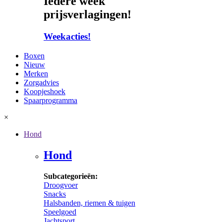
Iedere week
prijsverlagingen!
Weekacties!
Boxen
Nieuw
Merken
Zorgadvies
Koopjeshoek
Spaarprogramma
×
Hond
Hond
Subcategorieën:
Droogvoer
Snacks
Halsbanden, riemen & tuigen
Speelgoed
Jachtsport