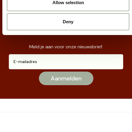
Allow selection
Mis geen acties
en nieuws meer!
Deny
Meld je aan voor onze nieuwsbrief: