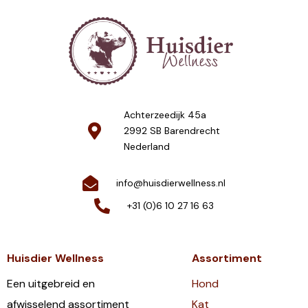
Achterzeedijk 45a
2992 SB Barendrecht
Nederland
info@huisdierwellness.nl
+31 (0)6 10 27 16 63
Huisdier Wellness
Assortiment
Een uitgebreid en
Hond
afwisselend assortiment
Kat