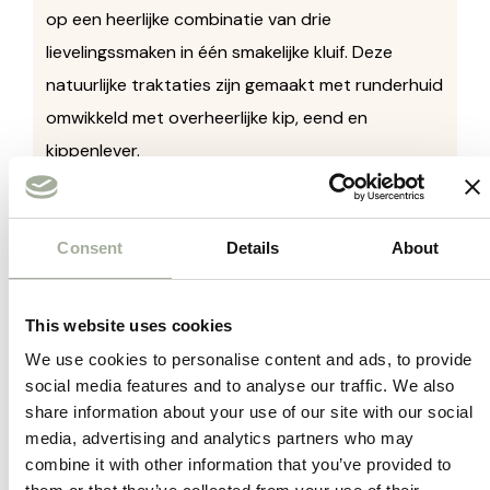
op een heerlijke combinatie van drie
lievelingssmaken in één smakelijke kluif. Deze
natuurlijke traktaties zijn gemaakt met runderhuid
omwikkeld met overheerlijke kip, eend en
kippenlever.
Samenstelling:
Consent
Details
About
Runderhuid, kip, kippenlever, eend, glycerine
Analyse:
This website uses cookies
Ruw eiwit:54% Ruw vet:2% Ruwe celstof:2% Ruwe
We use cookies to personalise content and ads, to provide
as:4% Vochtgehalte 18%
social media features and to analyse our traffic. We also
share information about your use of our site with our social
Voedingsadvies:
media, advertising and analytics partners who may
combine it with other information that you’ve provided to
Aanbevolen als snack voor honden. Verwen je