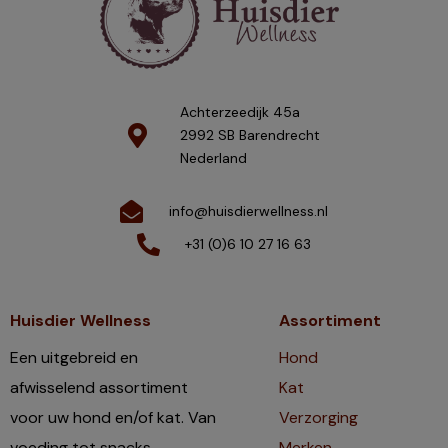
Achterzeedijk 45a
2992 SB Barendrecht
Nederland
info@huisdierwellness.nl
+31 (0)6 10 27 16 63
Huisdier Wellness
Assortiment
Een uitgebreid en
Hond
afwisselend assortiment
Kat
voor uw hond en/of kat. Van
Verzorging
voeding tot snacks,
Merken