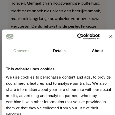
honden. Gemaakt van hoogwaardige buffelhuid,
biedt deze snack niet alleen een heerlijke smaak,
maar ook langdurig kauwplezier voor uw trouwe
viervoeter. De Buffeltwist is de perfecte keuze
voor honden die graag kauwen, en het kan helpen
bij het ondersteunen van een gezond gebit en
tandvlees.
Consent
Details
About
Hoogwaardige Ingrediënten:
Gemaakt
van 100% natuurlijke buffelhuid zonder
This website uses cookies
kunstmatige toevoegingen.
We use cookies to personalise content and ads, to provide
social media features and to analyse our traffic. We also
Langdurig Kauwplezier:
De taaie textuur
share information about your use of our site with our social
van de Buffeltwist houdt honden bezig en
media, advertising and analytics partners who may
kan bijdragen aan een gezonde kaak en
combine it with other information that you’ve provided to
Mis geen acties en
tandvlees.
them or that they’ve collected from your use of their
services.