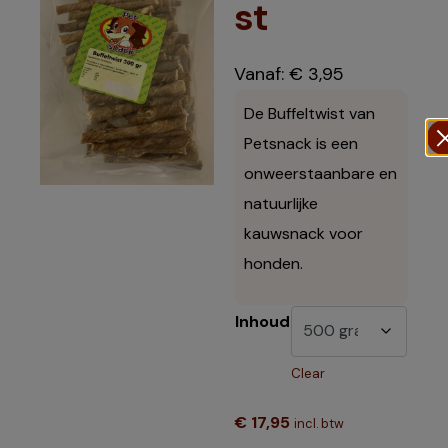
st
Vanaf:
€
3,95
De Buffeltwist van
Petsnack is een
onweerstaanbare en
natuurlijke
kauwsnack voor
honden.
Inhoud
Clear
€
17,95
incl. btw