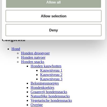
Allow all
Weekacties!
Chewing Braid Donut 5″/7″
Allow selection
Home
Producten
Deny
Chewing Braid Donut 5"/7"
Categorieën
Hond
Honden droogvoer
Honden natvoer
Honden snacks
Honden kauwbotten
Kauwniveau 1
Kauwniveau 2
Kauwniveau 3
Beloningssnoepjes
Hondenkoekjes
Graanvrij hondensnacks
Natuurlijke hondensnacks
Vegetarische hondensnacks
Overige