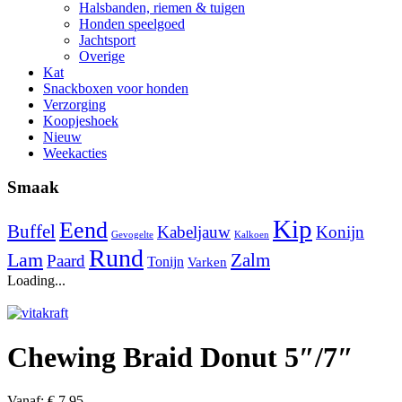
Halsbanden, riemen & tuigen
Honden speelgoed
Jachtsport
Overige
Kat
Snackboxen voor honden
Verzorging
Koopjeshoek
Nieuw
Weekacties
Smaak
Kip
Eend
Buffel
Kabeljauw
Konijn
Gevogelte
Kalkoen
Rund
Lam
Zalm
Paard
Tonijn
Varken
Loading...
Chewing Braid Donut 5″/7″
Vanaf:
€
7,95