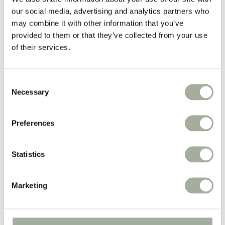
Vacht
Apotheek
our social media, advertising and analytics partners who
may combine it with other information that you’ve
Populaire merken:
provided to them or that they’ve collected from your use
Advantage
of their services.
Advantix®
Milbemax
PUUR
Ropa
Consent
Belgavet
Necessary
Selection
Iedere week
prijsverlagingen!
Preferences
Weekacties!
Statistics
Boxen
Nieuw
Merken
Marketing
Zorgadvies
Koopjeshoek
Spaarprogramma