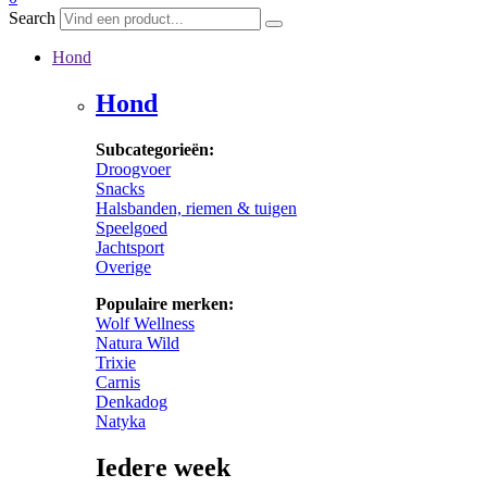
Search
Hond
Hond
Subcategorieën:
Droogvoer
Snacks
Halsbanden, riemen & tuigen
Speelgoed
Jachtsport
Overige
Populaire merken:
Wolf Wellness
Natura Wild
Trixie
Carnis
Denkadog
Natyka
Iedere week