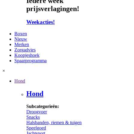
Iedere week
prijsverlagingen!
Weekacties!
Boxen
Nieuw
Merken
Zorgadvies
Koopjeshoek
Spaarprogramma
×
Hond
Hond
Subcategorieën:
Droogvoer
Snacks
Halsbanden, riemen & tuigen
Speelgoed
Jachtsport