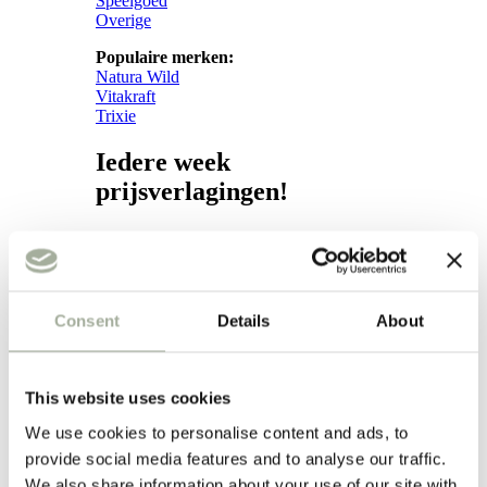
Speelgoed
Overige
Populaire merken:
Natura Wild
Vitakraft
Trixie
Iedere week
prijsverlagingen!
Weekacties!
Verzorging
Consent
Details
About
Verzorging
Subcategorieën:
Hond
This website uses cookies
Vacht
We use cookies to personalise content and ads, to
Apotheek
provide social media features and to analyse our traffic.
Kat
We also share information about your use of our site with