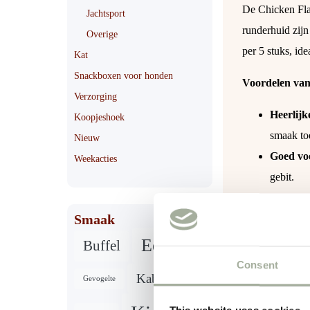
De Chicken Fla
Jachtsport
runderhuid zij
Overige
per 5 stuks, id
Kat
Snackboxen voor honden
Voordelen van
Verzorging
Heerlij
Koopjeshoek
smaak to
Nieuw
Goed vo
Weekacties
gebit.
Hoogwaa
Smaak
Geschikt
Verpakk
Eend
Buffel
Consent
Samenstelling:
Kabeljauw
Gevogelte
Runder