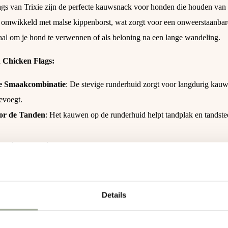
gs van Trixie zijn de perfecte kauwsnack voor honden die houden van 
n omwikkeld met malse kippenborst, wat zorgt voor een onweerstaanba
eaal om je hond te verwennen of als beloning na een lange wandeling.
 Chicken Flags:
ke Smaakcombinatie
: De stevige runderhuid zorgt voor langdurig kauwp
evoegt.
or de Tanden
: Het kauwen op de runderhuid helpt tandplak en tandste
rdige Ingrediënten
: Gemaakt van natuurlijke runderhuid en kippenbo
 voor Alle Honden
: Een smakelijke snack die honden van alle rassen 
ing per 5 Stuks
: Handige portieverpakkingen om meerdere dagen mee 
Details
huid
: Stevig en gezond kauwmateriaal voor een sterk gebit en extra kau