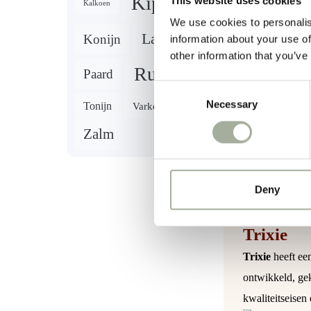
Kip
This website uses cookies
Kalkoen
Kippenb
We use cookies to personalis
Lam
Konijn
information about your use of
other information that you’ve
Rund
Paard
Gewicht
Consent
Necessary
Selection
Tonijn
Varken
Maat
Zalm
Deny
Merk
Trixie
Trixie
heeft ee
ontwikkeld, gek
kwaliteitseisen 