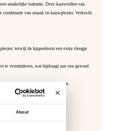
een smakelijke traktatie. Deze kauwrollen van
re combinatie van smaak en kauwplezier. Verkocht
lezier, terwijl de kippenborst een extra vleugje
en te verminderen, wat bijdraagt aan een gezond
rst zonder kunstmatige toevoegingen.
en maten weten te waarderen.
vooruit te kunnen.
About
wplezier.