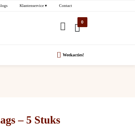
logs
Klantenservice ▾
Contact
0
Weekacties!
ags – 5 Stuks