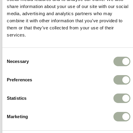
Gezond en verantwoord
– Gemaakt van
share information about your use of our site with our social
natuurlijke ingrediënten zonder kunstmatige
media, advertising and analytics partners who may
toevoegingen.
combine it with other information that you’ve provided to
them or that they’ve collected from your use of their
Geschikt voor alle honden
– Een heerlijke
services.
snack voor honden van alle rassen en
leeftijden.
Consent
De Wanpy Chicken Jerky & Biscuit Twists zijn niet
Necessary
Selection
alleen een feest voor de smaakpapillen, maar
dragen ook bij aan een gezond en gelukkig leven.
Preferences
Dankzij de natuurlijke ingrediënten en de perfecte
balans tussen knapperigheid en malsheid, is dit
Statistics
een ideale beloning voor jouw trouwe viervoeter!
Marketing