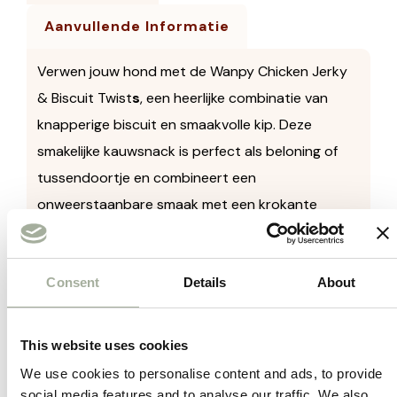
Aanvullende Informatie
Verwen jouw hond met de Wanpy Chicken Jerky
& Biscuit Twist
s
, een heerlijke combinatie van
knapperige biscuit en smaakvolle kip. Deze
smakelijke kauwsnack is perfect als beloning of
tussendoortje en combineert een
onweerstaanbare smaak met een krokante
textuur.
Unieke combinatie
– Krokante biscuit
Consent
Details
About
omhuld met malse kipfilet voor extra smaak.
Rijk aan eiwitten
– Ondersteunt de
This website uses cookies
spieropbouw en algehele gezondheid van je
We use cookies to personalise content and ads, to provide
hond.
social media features and to analyse our traffic. We also